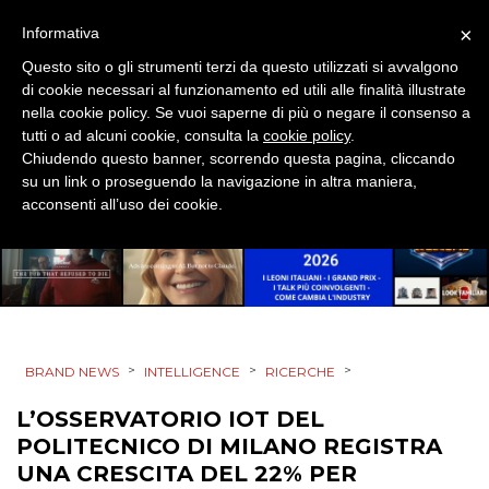
×
Informativa
CINEMA
Questo sito o gli strumenti terzi da questo utilizzati si avvalgono
di cookie necessari al funzionamento ed utili alle finalità illustrate
DIGITALE
nella cookie policy. Se vuoi saperne di più o negare il consenso a
tutti o ad alcuni cookie, consulta la
cookie policy
.
EDITORIA
Chiudendo questo banner, scorrendo questa pagina, cliccando
su un link o proseguendo la navigazione in altra maniera,
ESTERNA
acconsenti all’uso dei cookie.
RADIO / AUDIO
TV
>
>
>
BRAND NEWS
INTELLIGENCE
RICERCHE
L’OSSERVATORIO IOT DEL
POLITECNICO DI MILANO REGISTRA
DATI
UNA CRESCITA DEL 22% PER