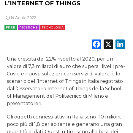
L’INTERNET OF THINGS
RICERCHE
14 Aprile 2022
PREVISIONI/SCENARI
FREE
RICERCHE
TECNOLOGIA
NORMATIVE
Faceb
X
L
TREND
Una crescita del 22% rispetto al 2020, per un
CASE HISTORY
valore di 7,3 miliardi di euro che supera i livelli pre-
Covid e nuove soluzioni con servizi di valore: è lo
OPINIONI
scenario dell’Internet of Things in Italia registrato
dall’Osservatorio Internet of Things della School
of Management del Politecnico di Milano e
presentato ieri.
Gli oggetti connessi attivi in Italia sono 110 milioni,
poco più di 1,8 per abitante e generano una gran
quantità di dati. Questi ultimi sono alla base dei