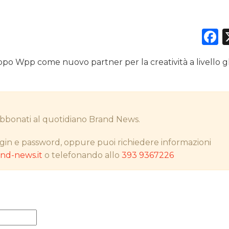
F
DATI
uppo Wpp come nuovo partner per la creatività a livello g
RICERCHE
PREVISIONI/SCENARI
i abbonati al quotidiano Brand News.
NORMATIVE
gin e password, oppure puoi richiedere informazioni
TREND
d-news.it
o telefonando allo
393 9367226
CASE HISTORY
OPINIONI