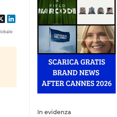
acebook
X
LinkedIn
lobale.
In evidenza