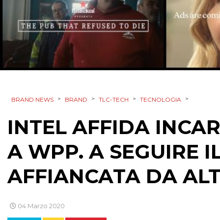
>
>
>
>
BRAND NEWS
BRAND
TLC-TECH
TECNOLOGIA
INTEL AFFIDA INCA
A WPP. A SEGUIRE I
AFFIANCATA DA AL
04 Marzo 2020