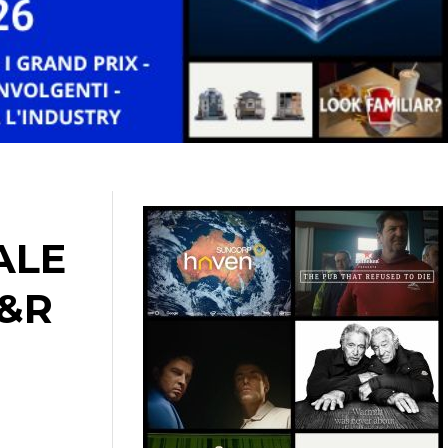
ALE
Y&R