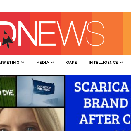
DIRECT
SPONSOR
DESIGN
EVENTI
MOBILE
ARKETING
MEDIA
GARE
INTELLIGENCE
PROMOZIONI
PRODOTTI
PUNTI VENDITA
CSR