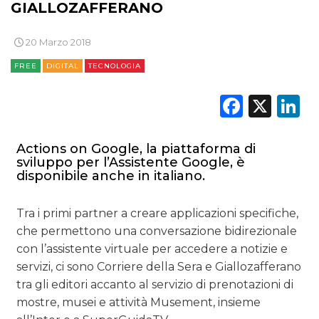
GIALLOZAFFERANO
DATI
20 Marzo 2018
RICERCHE
FREE
DIGITAL
TECNOLOGIA
PREVISIONI/SCENARI
Faceb
X
L
NORMATIVE
Actions on Google, la piattaforma di
TREND
sviluppo per l’Assistente Google, è
disponibile anche in italiano.
CASE HISTORY
Tra i primi partner a creare applicazioni specifiche,
OPINIONI
che permettono una conversazione bidirezionale
con l’assistente virtuale per accedere a notizie e
servizi, ci sono Corriere della Sera e Giallozafferano
tra gli editori accanto al servizio di prenotazioni di
mostre, musei e attività Musement, insieme