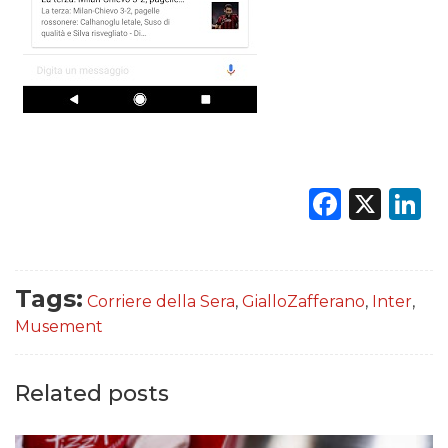
Faceb
X
L
Tags:
Corriere della Sera
,
GialloZafferano
,
Inter
,
Musement
Related posts