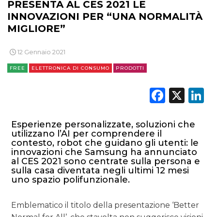
PRESENTA AL CES 2021 LE
INNOVAZIONI PER “UNA NORMALITÀ
MIGLIORE”
12 Gennaio 2021
FREE
ELETTRONICA DI CONSUMO
PRODOTTI
Faceb
X
L
Esperienze personalizzate, soluzioni che
utilizzano l’AI per comprendere il
contesto, robot che guidano gli utenti: le
innovazioni che Samsung ha annunciato
al CES 2021 sono centrate sulla persona e
sulla casa diventata negli ultimi 12 mesi
uno spazio polifunzionale.
Emblematico il titolo della presentazione ‘Better