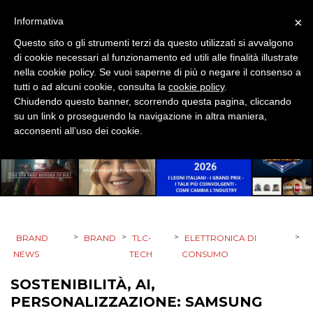
RICERCHE
×
Informativa
PREVISIONI/SCENARI
Questo sito o gli strumenti terzi da questo utilizzati si avvalgono
di cookie necessari al funzionamento ed utili alle finalità illustrate
NORMATIVE
nella cookie policy. Se vuoi saperne di più o negare il consenso a
tutti o ad alcuni cookie, consulta la
cookie policy
.
Chiudendo questo banner, scorrendo questa pagina, cliccando
TREND
su un link o proseguendo la navigazione in altra maniera,
acconsenti all’uso dei cookie.
CASE HISTORY
OPINIONI
>
>
>
>
BRAND
BRAND
TLC-
ELETTRONICA DI
NEWS
TECH
CONSUMO
SOSTENIBILITÀ, AI,
PERSONALIZZAZIONE: SAMSUNG