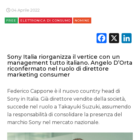
ESTERNA
04 Aprile 2022
RADIO / AUDIO
FREE
ELETTRONICA DI CONSUMO
NOMINE
TV
Faceb
X
L
Sony Italia riorganizza il vertice con un
management tutto italiano. Angelo D’Orta
riconfermato nel ruolo di direttore
marketing consumer
DATI
Federico Cappone è il nuovo country head di
RICERCHE
Sony in Italia. Già direttore vendite della società,
succede nel ruolo a Takayuki Suzuki, assumendo
PREVISIONI/SCENARI
la responsabilità di consolidare la presenza del
marchio Sony nel mercato nazionale.
NORMATIVE
TREND