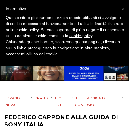
×
Informativa
Questo sito o gli strumenti terzi da questo utilizzati si avvalgono
PRODOTTI
di cookie necessari al funzionamento ed utili alle finalità illustrate
nella cookie policy. Se vuoi saperne di più o negare il consenso a
PUNTI VENDITA
tutti o ad alcuni cookie, consulta la
cookie policy
.
Chiudendo questo banner, scorrendo questa pagina, cliccando
su un link o proseguendo la navigazione in altra maniera,
CSR
acconsenti all’uso dei cookie.
STRATEGIE
CINEMA
>
>
>
>
BRAND
BRAND
TLC-
ELETTRONICA DI
DIGITALE
NEWS
TECH
CONSUMO
FEDERICO CAPPONE ALLA GUIDA DI
EDITORIA
SONY ITALIA