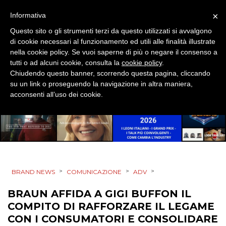
×
Informativa
TV
Questo sito o gli strumenti terzi da questo utilizzati si avvalgono
di cookie necessari al funzionamento ed utili alle finalità illustrate
nella cookie policy. Se vuoi saperne di più o negare il consenso a
tutti o ad alcuni cookie, consulta la
cookie policy
.
Chiudendo questo banner, scorrendo questa pagina, cliccando
su un link o proseguendo la navigazione in altra maniera,
acconsenti all’uso dei cookie.
DATI
RICERCHE
PREVISIONI/SCENARI
NORMATIVE
>
>
>
BRAND NEWS
COMUNICAZIONE
ADV
BRAUN AFFIDA A GIGI BUFFON IL
TREND
COMPITO DI RAFFORZARE IL LEGAME
CASE HISTORY
CON I CONSUMATORI E CONSOLIDARE