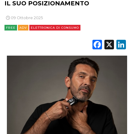
IL SUO POSIZIONAMENTO
OPINIONI
09 Ottobre 2025
FREE
ADV
ELETTRONICA DI CONSUMO
Faceb
X
L