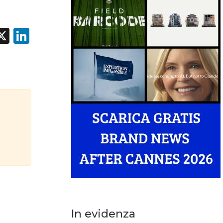
acebook
X
LinkedIn
è
In evidenza