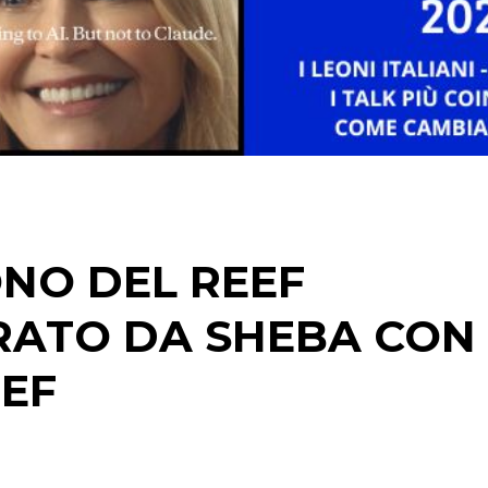
STRATEGIE
CINEMA
DIGITALE
EDITORIA
NO DEL REEF
ESTERNA
ATO DA SHEBA CON 
RADIO / AUDIO
EF
TV