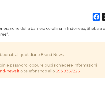
F
DATI
erazione della barriera corallina in Indonesia, Sheba si 
RICERCHE
reef.
PREVISIONI/SCENARI
i abbonati al quotidiano Brand News.
NORMATIVE
gin e password, oppure puoi richiedere informazioni
TREND
d-news.it
o telefonando allo
393 9367226
CASE HISTORY
OPINIONI