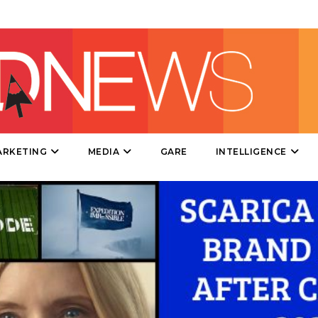
DIRECT
SPONSOR
DESIGN
EVENTI
MOBILE
ARKETING
MEDIA
GARE
INTELLIGENCE
PROMOZIONI
PRODOTTI
PUNTI VENDITA
CSR