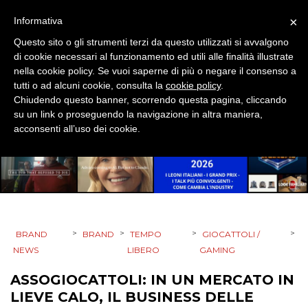
×
Informativa
STRATEGIE
Questo sito o gli strumenti terzi da questo utilizzati si avvalgono
di cookie necessari al funzionamento ed utili alle finalità illustrate
nella cookie policy. Se vuoi saperne di più o negare il consenso a
tutti o ad alcuni cookie, consulta la
cookie policy
.
CINEMA
Chiudendo questo banner, scorrendo questa pagina, cliccando
su un link o proseguendo la navigazione in altra maniera,
DIGITALE
acconsenti all’uso dei cookie.
EDITORIA
ESTERNA
RADIO / AUDIO
>
>
>
>
BRAND
BRAND
TEMPO
GIOCATTOLI /
NEWS
LIBERO
GAMING
TV
ASSOGIOCATTOLI: IN UN MERCATO IN
LIEVE CALO, IL BUSINESS DELLE