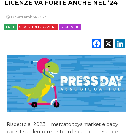
LICENZE VA FORTE ANCHE NEL ‘24
13 Settembre 2024
DATI
FREE
GIOCATTOLI / GAMING
RICERCHE
RICERCHE
Faceb
X
L
PREVISIONI/SCENARI
NORMATIVE
TREND
CASE HISTORY
OPINIONI
Rispetto al 2023, il mercato toys market e baby
care flette leggermente, in linea con il resto dei