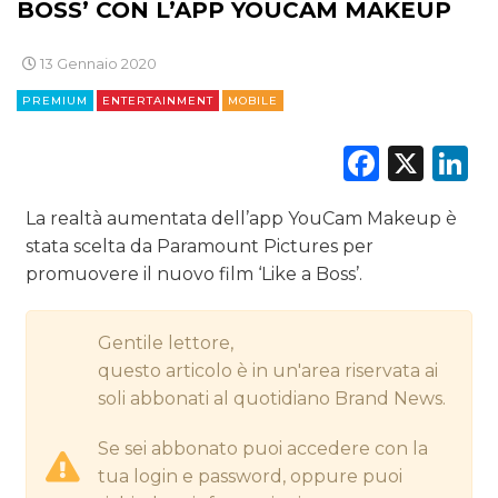
BOSS’ CON L’APP YOUCAM MAKEUP
CINEMA
13 Gennaio 2020
DIGITALE
PREMIUM
ENTERTAINMENT
MOBILE
EDITORIA
Faceb
X
L
ESTERNA
La realtà aumentata dell’app YouCam Makeup è
RADIO / AUDIO
stata scelta da Paramount Pictures per
promuovere il nuovo film ‘Like a Boss’.
TV
Gentile lettore,
questo articolo è in un'area riservata ai
soli abbonati al quotidiano Brand News.
DATI
Se sei abbonato puoi accedere con la
tua login e password, oppure puoi