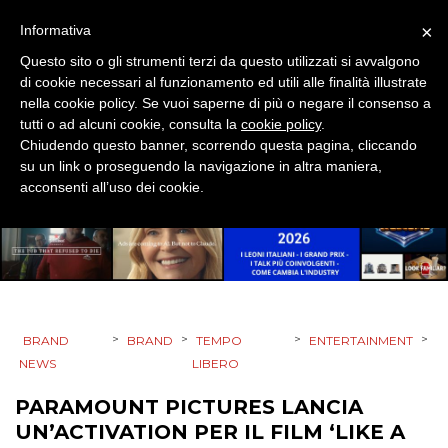
×
Informativa
EVENTI
Questo sito o gli strumenti terzi da questo utilizzati si avvalgono
MOBILE
di cookie necessari al funzionamento ed utili alle finalità illustrate
nella cookie policy. Se vuoi saperne di più o negare il consenso a
tutti o ad alcuni cookie, consulta la
cookie policy
.
PROMOZIONI
Chiudendo questo banner, scorrendo questa pagina, cliccando
su un link o proseguendo la navigazione in altra maniera,
acconsenti all’uso dei cookie.
PRODOTTI
PUNTI VENDITA
CSR
>
>
>
>
BRAND
BRAND
TEMPO
ENTERTAINMENT
NEWS
LIBERO
STRATEGIE
PARAMOUNT PICTURES LANCIA
UN’ACTIVATION PER IL FILM ‘LIKE A