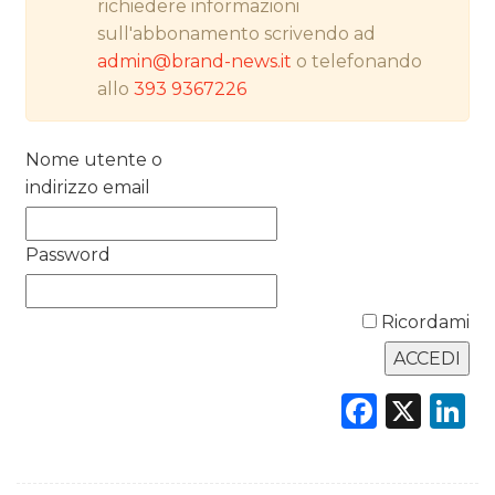
RICERCHE
richiedere informazioni
sull'abbonamento scrivendo ad
PREVISIONI/SCENARI
admin@brand-news.it
o telefonando
allo
393 9367226
NORMATIVE
TREND
Nome utente o
indirizzo email
CASE HISTORY
Password
OPINIONI
Ricordami
Faceb
X
L