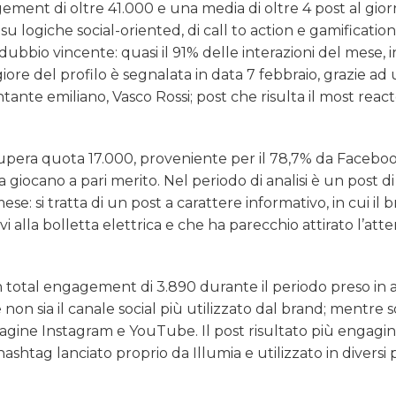
ement di oltre 41.000 e una media di oltre 4 post al gio
su logiche social-oriented, di call to action e gamification
bbio vincente: quasi il 91% delle interazioni del mese, in
ore del profilo è segnalata in data 7 febbraio, grazie ad
tante emiliano, Vasco Rossi; post che risulta il most reac
era quota 17.000, proveniente per il 78,7% da Faceboo
 giocano a pari merito. Nel periodo di analisi è un post di
: si tratta di un post a carattere informativo, in cui il 
tivi alla bolletta elettrica e che ha parecchio attirato l’at
n total engagement di 3.890 durante il periodo preso in an
 sia il canale social più utilizzato dal brand; mentre so
agine Instagram e YouTube. Il post risultato più engagi
tag lanciato proprio da Illumia e utilizzato in diversi p