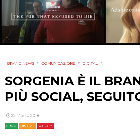
>
>
>
BRAND NEWS
COMUNICAZIONE
DIGITAL
SORGENIA È IL BRA
PIÙ SOCIAL, SEGUIT
22 Marzo 2018
FREE
DIGITAL
UTILITY