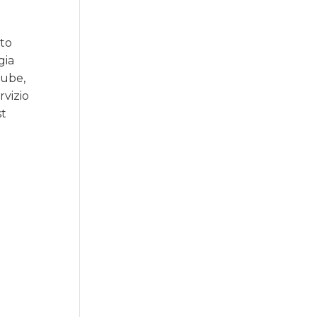
uto
gia
Tube,
rvizio
st