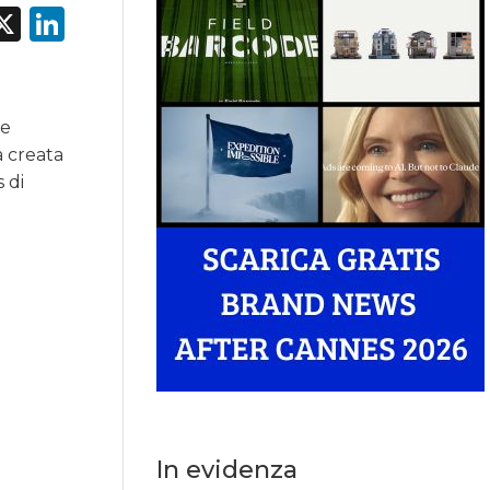
acebook
X
LinkedIn
 e
a creata
s di
In evidenza