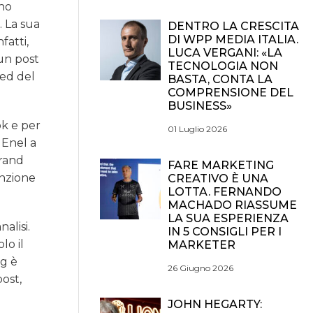
rno
. La sua
DENTRO LA CRESCITA
DI WPP MEDIA ITALIA.
fatti,
LUCA VERGANI: «LA
 un post
TECNOLOGIA NON
ted del
BASTA, CONTA LA
COMPRENSIONE DEL
BUSINESS»
k e per
01 Luglio 2026
 Enel a
brand
FARE MARKETING
tenzione
CREATIVO È UNA
LOTTA. FERNANDO
MACHADO RIASSUME
LA SUA ESPERIENZA
alisi.
IN 5 CONSIGLI PER I
lo il
MARKETER
ng è
26 Giugno 2026
ost,
JOHN HEGARTY: