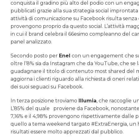
conquista il gradino più alto del podio con un engag
pubblicati grazie alla sua strategia social improntata 
attività di comunicazione su Facebook risulta senza du
provengono proprio da questo social. L’attività maggi
in cui il brand celebra il 66esimo compleanno del can
panel analizzato.
Secondo posto per
Enel
con un engagement che sup
oltre l’8% sia da Instagram che da YouTube, che se la
guadagnare il titolo di contenuto most shared del mese
aggiorna i clienti riguardo alla richiesta di oneri rela
dei suoi seguaci su Facebook.
In terza posizione troviamo
Illumia
, che raccoglie u
L’85% del quale proviene da Facebook, nonostante non
7,16% e il 4,98% provengono rispettivamente dalle p
quello a tema weekend targato #ExtraEnergia, un hash
risultati essere molto apprezzati dal pubblico.