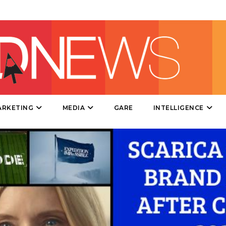
DATI
RICERCHE
PREVISIONI/SCENARI
ARKETING
MEDIA
GARE
INTELLIGENCE
NORMATIVE
TREND
CASE HISTORY
OPINIONI