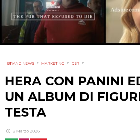
>
>
>
BRAND NEWS
MARKETING
CSR
HERA CON PANINI E
UN ALBUM DI FIGU
TESTA
18 Marzo 2026