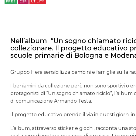
FREE
CSR
UTILITY
Nell’album “Un sogno chiamato riciclo
collezionare. Il progetto educativo 
scuole primarie di Bologna e Moden
Gruppo Hera sensibilizza bambini e famiglie sulla ra
I beniamini da collezione però non sono sportivi o eroi 
protagonisti di “Un sogno chiamato riciclo”, l’album d
di comunicazione Armando Testa.
Il progetto educativo prende il via in questi giorni
L’album, attraverso sticker e giochi, racconta una stor
realizzare: diventare qualcosa di prezioso. I bambin