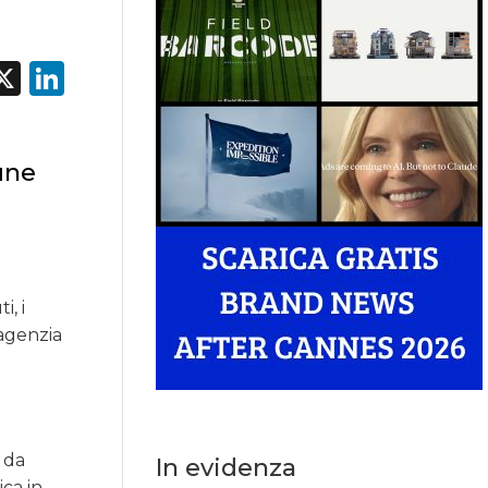
acebook
X
LinkedIn
une
i, i
’agenzia
” da
In evidenza
ca in