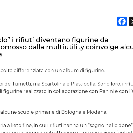
F
” i rifiuti diventano figurine da
promosso dalla multiutility coinvolge alc
a
ccolta differenziata con un album di figurine.
dei fumetti, ma Scartolina e Plastibolla. Sono loro, i rifiut
i figurine realizzato in collaborazione con Panini e con l
 in alcune scuole primarie di Bologna e Modena.
ia a lieto fine, in cui i rifiuti hanno un “sogno nel bidone
i saranno accompagnati attraverso una narrazione fantasti