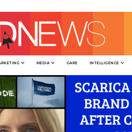
DATI
RICERCHE
PREVISIONI/SCENARI
ARKETING
MEDIA
GARE
INTELLIGENCE
NORMATIVE
TREND
CASE HISTORY
OPINIONI