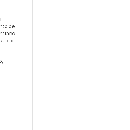
i
ento dei
entrano
uti con
o,