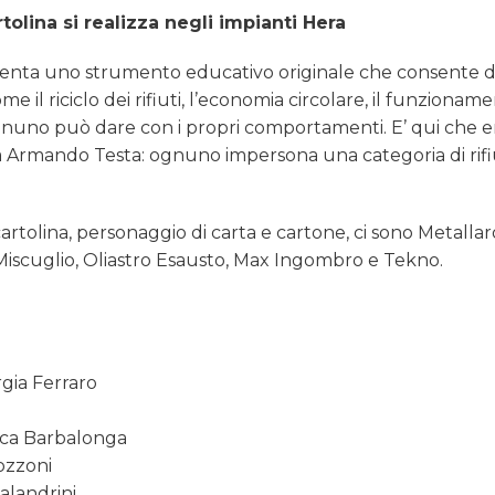
tolina si realizza negli impianti Hera
esenta uno strumento educativo originale che consente d
il riciclo dei rifiuti, l’economia circolare, il funzionam
e ognuno può dare con i propri comportamenti. E’ qui che 
nzia Armando Testa: ognuno impersona una categoria di rifi
 Scartolina, personaggio di carta e cartone, ci sono Metallar
Miscuglio, Oliastro Esausto, Max Ingombro e Tekno.
gia Ferraro
nica Barbalonga
ozzoni
alandrini