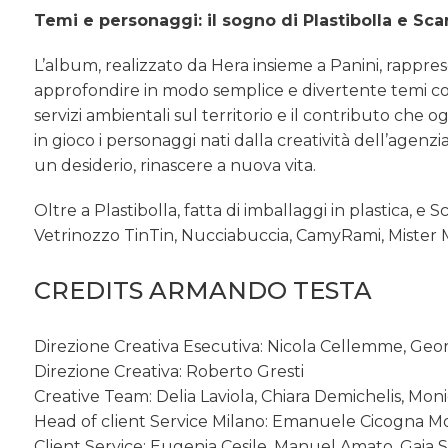
Temi e personaggi: il sogno di Plastibolla e Scar
L’album, realizzato da Hera insieme a Panini, rappr
approfondire in modo semplice e divertente temi come 
servizi ambientali sul territorio e il contributo ch
in gioco i personaggi nati dalla creatività dell’age
un desiderio, rinascere a nuova vita.
Oltre a Plastibolla, fatta di imballaggi in plastica, e
Vetrinozzo TinTin, Nucciabuccia, CamyRami, Mister 
CREDITS ARMANDO TESTA
Direzione Creativa Esecutiva: Nicola Cellemme, Geor
Direzione Creativa: Roberto Gresti
Creative Team: Delia Laviola, Chiara Demichelis, Mo
Head of client Service Milano: Emanuele Cicogna M
Client Service: Eugenia Cesile, Manuel Amato, Gaia S