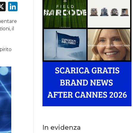
acebook
X
LinkedIn
umentare
oni, il
pirito
In evidenza