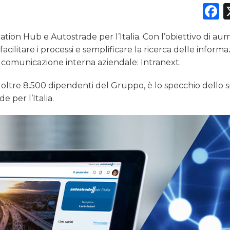
F
PREVISIONI/SCENARI
ion Hub e Autostrade per l’Italia. Con l’obiettivo di a
NORMATIVE
cilitare i processi e semplificare la ricerca delle informazi
 comunicazione interna aziendale: Intranext.
TREND
 a oltre 8.500 dipendenti del Gruppo, è lo specchio dello s
CASE HISTORY
e per l’Italia.
OPINIONI