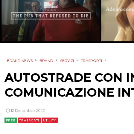
>
>
>
>
BRAND NEWS
BRAND
SERVIZI
TRASPORTI
AUTOSTRADE CON I
COMUNICAZIONE IN
12 Dicembre 2022
FREE
TRASPORTI
UTILITY