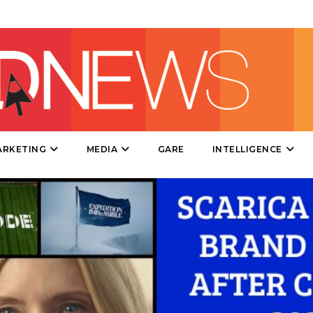
MOBILE
PROMOZIONI
PRODOTTI
ARKETING
MEDIA
GARE
INTELLIGENCE
PUNTI VENDITA
CSR
STRATEGIE
CINEMA