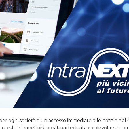
 per ogni società e un accesso immediato alle notizie de
 questa intranet più social, partecipata e coinvolgente p