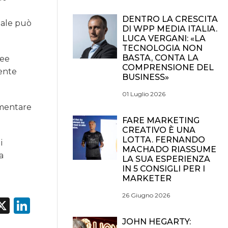
DENTRO LA CRESCITA
uale può
DI WPP MEDIA ITALIA.
LUCA VERGANI: «LA
TECNOLOGIA NON
BASTA, CONTA LA
ree
COMPRENSIONE DEL
tente
BUSINESS»
01 Luglio 2026
ementare
FARE MARKETING
CREATIVO È UNA
LOTTA. FERNANDO
i
MACHADO RIASSUME
a
LA SUA ESPERIENZA
IN 5 CONSIGLI PER I
MARKETER
26 Giugno 2026
acebook
X
LinkedIn
JOHN HEGARTY: