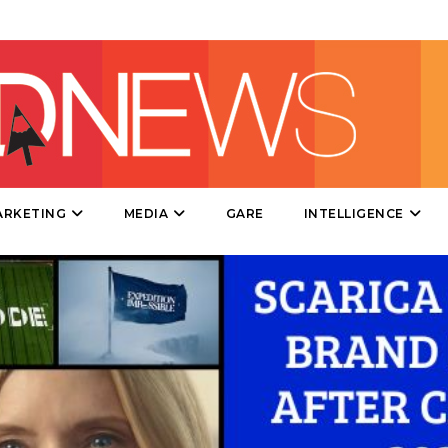
SPONSOR
DESIGN
EVENTI
MOBILE
PROMOZIONI
ARKETING
MEDIA
GARE
INTELLIGENCE
PRODOTTI
PUNTI VENDITA
CSR
STRATEGIE