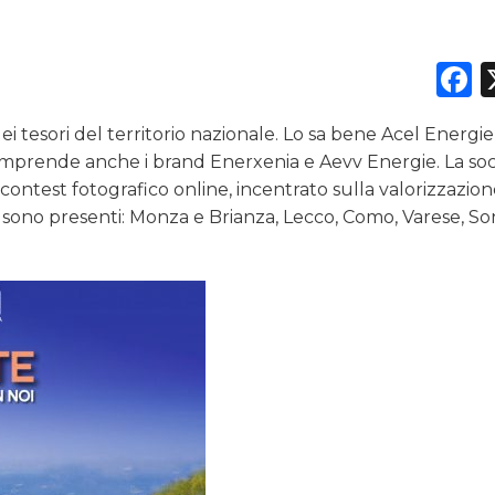
DATI
F
RICERCHE
dei tesori del territorio nazionale. Lo sa bene Acel Energie
PREVISIONI/SCENARI
comprende anche i brand Enerxenia e Aevv Energie. La soc
ontest fotografico online, incentrato sulla valorizzazion
NORMATIVE
d sono presenti: Monza e Brianza, Lecco, Como, Varese, So
TREND
CASE HISTORY
OPINIONI