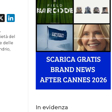
acebook
X
LinkedIn
,
ietà del
e delle
ndrio,
In evidenza