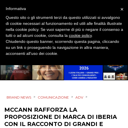
×
Informativa
MOBILE
Questo sito o gli strumenti terzi da questo utilizzati si avvalgono
di cookie necessari al funzionamento ed utili alle finalità illustrate
PROMOZIONI
nella cookie policy. Se vuoi saperne di più o negare il consenso a
tutti o ad alcuni cookie, consulta la
cookie policy
.
Chiudendo questo banner, scorrendo questa pagina, cliccando
su un link o proseguendo la navigazione in altra maniera,
PRODOTTI
acconsenti all’uso dei cookie.
PUNTI VENDITA
CSR
STRATEGIE
>
>
>
BRAND NEWS
COMUNICAZIONE
ADV
MCCANN RAFFORZA LA
PROPOSIZIONE DI MARCA DI IBERIA
CINEMA
CON IL RACCONTO DI GRANDI E