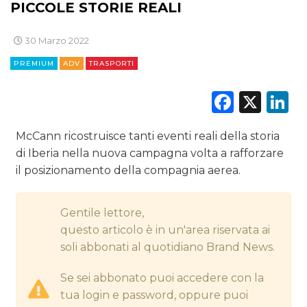
PICCOLE STORIE REALI
DIGITALE
30 Marzo 2022
EDITORIA
PREMIUM
ADV
TRASPORTI
ESTERNA
Faceb
X
L
RADIO / AUDIO
McCann ricostruisce tanti eventi reali della storia
TV
di Iberia nella nuova campagna volta a rafforzare
il posizionamento della compagnia aerea.
Gentile lettore,
questo articolo è in un'area riservata ai
soli abbonati al quotidiano Brand News.
DATI
Se sei abbonato puoi accedere con la
RICERCHE
tua login e password, oppure puoi