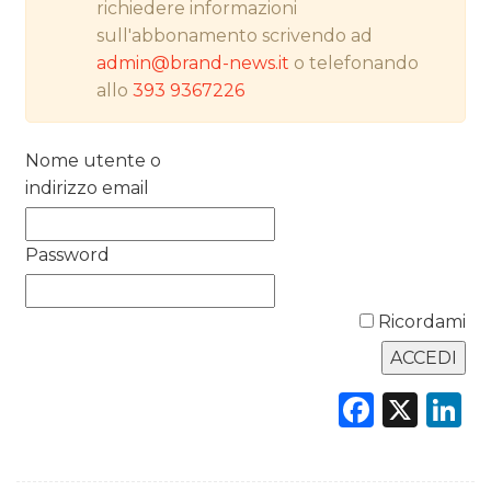
richiedere informazioni
PREVISIONI/SCENARI
sull'abbonamento scrivendo ad
NORMATIVE
admin@brand-news.it
o telefonando
allo
393 9367226
TREND
Nome utente o
CASE HISTORY
indirizzo email
OPINIONI
Password
Ricordami
Faceb
X
L