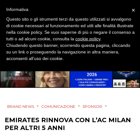
EVENTI
×
Informativa
Questo sito o gli strumenti terzi da questo utilizzati si avvalgono
MOBILE
di cookie necessari al funzionamento ed utili alle finalità illustrate
nella cookie policy. Se vuoi saperne di più o negare il consenso a
PROMOZIONI
tutti o ad alcuni cookie, consulta la
cookie policy
.
Chiudendo questo banner, scorrendo questa pagina, cliccando
su un link o proseguendo la navigazione in altra maniera,
acconsenti all’uso dei cookie.
PRODOTTI
PUNTI VENDITA
CSR
>
>
>
BRAND NEWS
COMUNICAZIONE
SPONSOR
STRATEGIE
EMIRATES RINNOVA CON L’AC MILAN
PER ALTRI 5 ANNI