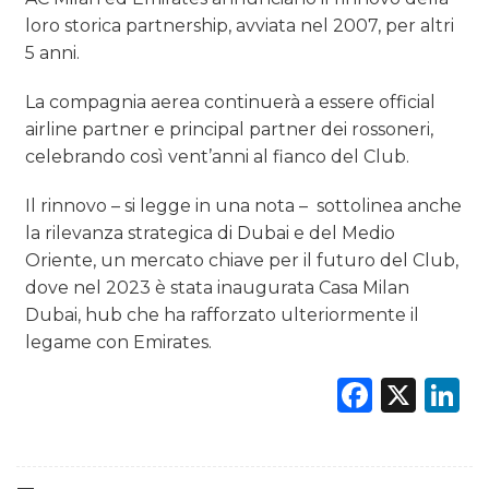
loro storica partnership, avviata nel 2007, per altri
PREVISIONI/SCENARI
5 anni.
NORMATIVE
La compagnia aerea continuerà a essere official
airline partner e principal partner dei rossoneri,
TREND
celebrando così vent’anni al fianco del Club.
CASE HISTORY
Il rinnovo – si legge in una nota – sottolinea anche
la rilevanza strategica di Dubai e del Medio
OPINIONI
Oriente, un mercato chiave per il futuro del Club,
dove nel 2023 è stata inaugurata Casa Milan
Dubai, hub che ha rafforzato ulteriormente il
legame con Emirates.
Faceb
X
L