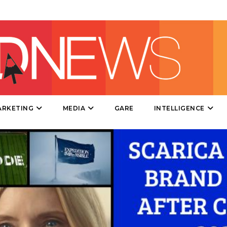
DIRECT
SPONSOR
DESIGN
EVENTI
MOBILE
ARKETING
MEDIA
GARE
INTELLIGENCE
PROMOZIONI
PRODOTTI
PUNTI VENDITA
CSR