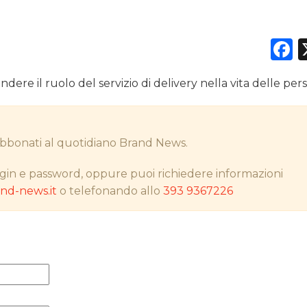
F
DATI
ere il ruolo del servizio di delivery nella vita delle per
RICERCHE
PREVISIONI/SCENARI
i abbonati al quotidiano Brand News.
NORMATIVE
gin e password, oppure puoi richiedere informazioni
d-news.it
o telefonando allo
393 9367226
TREND
CASE HISTORY
OPINIONI