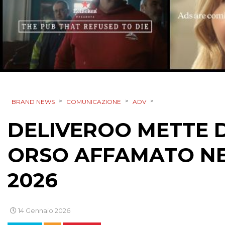
>
>
>
BRAND NEWS
COMUNICAZIONE
ADV
DELIVEROO METTE 
ORSO AFFAMATO N
2026
14 Gennaio 2026