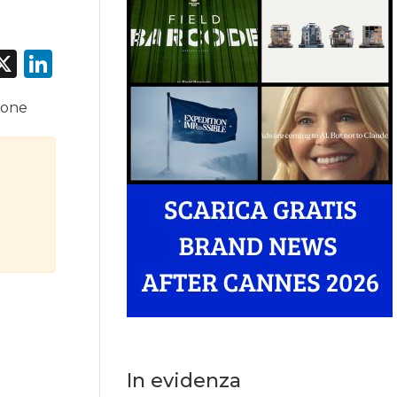
acebook
X
LinkedIn
sone
In evidenza