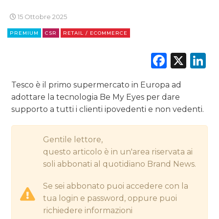
15 Ottobre 2025
CINEMA
PREMIUM
CSR
RETAIL / ECOMMERCE
DIGITALE
Faceb
X
L
EDITORIA
Tesco è il primo supermercato in Europa ad
ESTERNA
adottare la tecnologia Be My Eyes per dare
supporto a tutti i clienti ipovedenti e non vedenti.
RADIO / AUDIO
TV
Gentile lettore,
questo articolo è in un'area riservata ai
soli abbonati al quotidiano Brand News.
Se sei abbonato puoi accedere con la
tua login e password, oppure puoi
DATI
richiedere informazioni