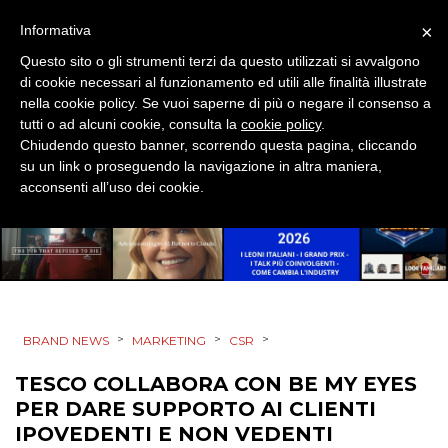
DESIGN
×
Informativa
EVENTI
Questo sito o gli strumenti terzi da questo utilizzati si avvalgono
di cookie necessari al funzionamento ed utili alle finalità illustrate
nella cookie policy. Se vuoi saperne di più o negare il consenso a
MOBILE
tutti o ad alcuni cookie, consulta la
cookie policy
.
Chiudendo questo banner, scorrendo questa pagina, cliccando
PROMOZIONI
su un link o proseguendo la navigazione in altra maniera,
acconsenti all’uso dei cookie.
PRODOTTI
PUNTI VENDITA
>
>
>
BRAND NEWS
MARKETING
CSR
CSR
TESCO COLLABORA CON BE MY EYES
STRATEGIE
PER DARE SUPPORTO AI CLIENTI
IPOVEDENTI E NON VEDENTI