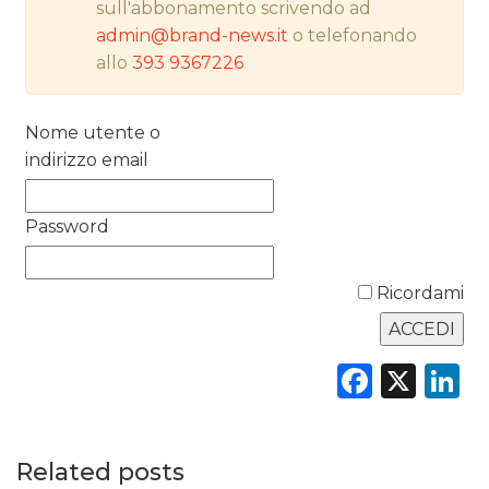
sull'abbonamento scrivendo ad
RICERCHE
admin@brand-news.it
o telefonando
allo
393 9367226
PREVISIONI/SCENARI
Nome utente o
NORMATIVE
indirizzo email
TREND
Password
CASE HISTORY
OPINIONI
Ricordami
Faceb
X
L
Related posts