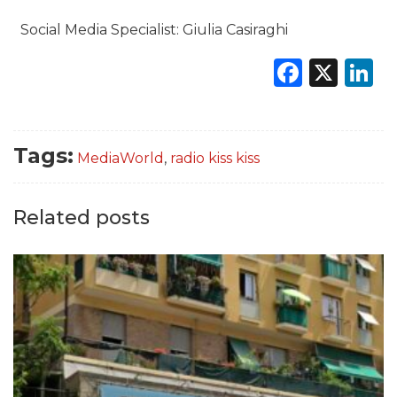
Social Media Specialist: Giulia Casiraghi
Faceb
X
L
Tags:
MediaWorld
,
radio kiss kiss
Related posts