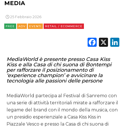
MEDIA
25 Febbraio 2026
FREE
ADV
EVENTI
RETAIL / ECOMMERCE
Faceb
X
L
MediaWorld è presente presso Casa Kiss
Kiss e alla Casa di chi suona di Bontempi
per rafforzare il posizionamento di
‘experience champion’ e avvicinare la
tecnologia alle passioni delle persone
MediaWorld partecipa al Festival di Sanremo con
una serie di attività territoriali mirate a rafforzare il
legame del brand con il mondo della musica, con
un presidio esperienziale a Casa Kiss Kiss in
Piazzale Vesco e presso la Casa di chi suona di