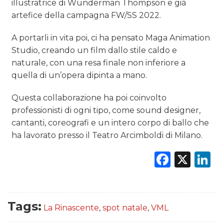
illustratrice di Wunderman Thompson e già
artefice della campagna FW/SS 2022.
A portarli in vita poi, ci ha pensato Maga Animation
Studio, creando un film dallo stile caldo e
naturale, con una resa finale non inferiore a
quella di un’opera dipinta a mano.
Questa collaborazione ha poi coinvolto
professionisti di ogni tipo, come sound designer,
cantanti, coreografi e un intero corpo di ballo che
ha lavorato presso il Teatro Arcimboldi di Milano.
Faceb
X
L
Tags:
La Rinascente
,
spot natale
,
VML