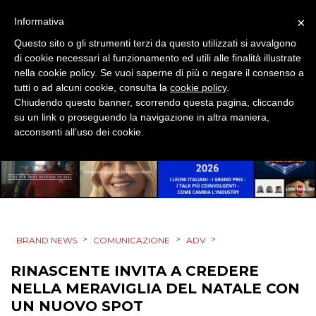
EDITORIA
×
Informativa
Questo sito o gli strumenti terzi da questo utilizzati si avvalgono
ESTERNA
di cookie necessari al funzionamento ed utili alle finalità illustrate
nella cookie policy. Se vuoi saperne di più o negare il consenso a
RADIO / AUDIO
tutti o ad alcuni cookie, consulta la
cookie policy
.
Chiudendo questo banner, scorrendo questa pagina, cliccando
TV
su un link o proseguendo la navigazione in altra maniera,
acconsenti all’uso dei cookie.
DATI
>
>
>
BRAND NEWS
COMUNICAZIONE
ADV
RICERCHE
RINASCENTE INVITA A CREDERE
PREVISIONI/SCENARI
NELLA MERAVIGLIA DEL NATALE CON
UN NUOVO SPOT
NORMATIVE