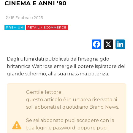
CINEMA E ANNI ’90
DIGITALE
18 Febbraio 2025
EDITORIA
PREMIUM
RETAIL / ECOMMERCE
ESTERNA
Faceb
X
L
RADIO / AUDIO
Dagli ultimi dati pubblicati dall’insegna gdo
britannica Waitrose emerge il potere ispiratore del
TV
grande schermo, alla sua massima potenza.
Gentile lettore,
questo articolo è in un'area riservata ai
soli abbonati al quotidiano Brand News.
DATI
Se sei abbonato puoi accedere con la
RICERCHE
tua login e password, oppure puoi