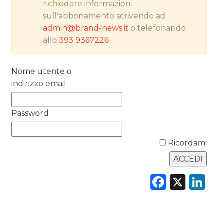
richiedere informazioni
PREVISIONI/SCENARI
sull'abbonamento scrivendo ad
admin@brand-news.it
o telefonando
NORMATIVE
allo
393 9367226
TREND
Nome utente o
CASE HISTORY
indirizzo email
OPINIONI
Password
Ricordami
Faceb
X
L