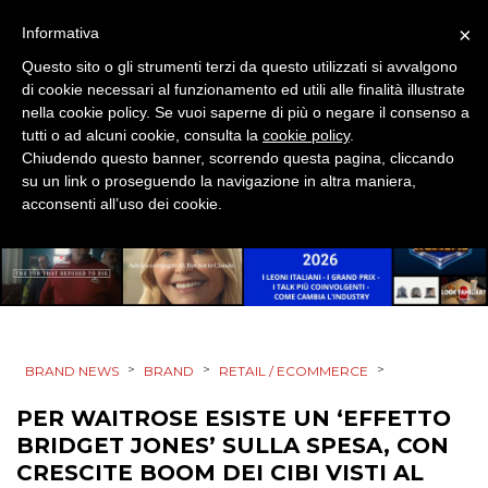
EVENTI
×
Informativa
MOBILE
Questo sito o gli strumenti terzi da questo utilizzati si avvalgono
di cookie necessari al funzionamento ed utili alle finalità illustrate
PROMOZIONI
nella cookie policy. Se vuoi saperne di più o negare il consenso a
tutti o ad alcuni cookie, consulta la
cookie policy
.
Chiudendo questo banner, scorrendo questa pagina, cliccando
su un link o proseguendo la navigazione in altra maniera,
acconsenti all’uso dei cookie.
PRODOTTI
PUNTI VENDITA
CSR
>
>
>
STRATEGIE
BRAND NEWS
BRAND
RETAIL / ECOMMERCE
PER WAITROSE ESISTE UN ‘EFFETTO
BRIDGET JONES’ SULLA SPESA, CON
CRESCITE BOOM DEI CIBI VISTI AL
CINEMA