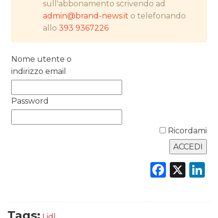
sull'abbonamento scrivendo ad
admin@brand-news.it
o telefonando
PREVISIONI/SCENARI
allo
393 9367226
NORMATIVE
Nome utente o
TREND
indirizzo email
CASE HISTORY
Password
OPINIONI
Ricordami
Faceb
X
L
Tags:
Lidl