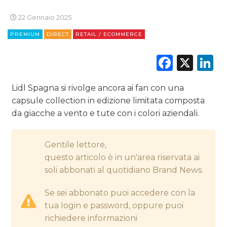
CINEMA
22 Gennaio 2025
DIGITALE
PREMIUM
DIRECT
RETAIL / ECOMMERCE
EDITORIA
Faceb
X
L
ESTERNA
Lidl Spagna si rivolge ancora ai fan con una
RADIO / AUDIO
capsule collection in edizione limitata composta
da giacche a vento e tute con i colori aziendali.
TV
Gentile lettore,
questo articolo è in un'area riservata ai
soli abbonati al quotidiano Brand News.
Se sei abbonato puoi accedere con la
DATI
tua login e password, oppure puoi
richiedere informazioni
RICERCHE