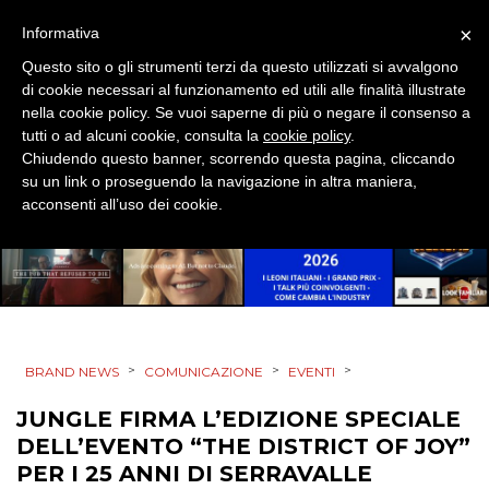
×
Informativa
Questo sito o gli strumenti terzi da questo utilizzati si avvalgono
DATI
di cookie necessari al funzionamento ed utili alle finalità illustrate
nella cookie policy. Se vuoi saperne di più o negare il consenso a
RICERCHE
tutti o ad alcuni cookie, consulta la
cookie policy
.
Chiudendo questo banner, scorrendo questa pagina, cliccando
PREVISIONI/SCENARI
su un link o proseguendo la navigazione in altra maniera,
acconsenti all’uso dei cookie.
NORMATIVE
TREND
CASE HISTORY
>
>
>
BRAND NEWS
COMUNICAZIONE
EVENTI
OPINIONI
JUNGLE FIRMA L’EDIZIONE SPECIALE
DELL’EVENTO “THE DISTRICT OF JOY”
PER I 25 ANNI DI SERRAVALLE