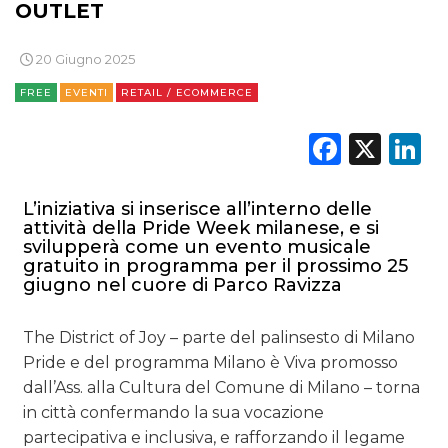
OUTLET
20 Giugno 2025
FREE
EVENTI
RETAIL / ECOMMERCE
Faceb
X
L
L’iniziativa si inserisce all’interno delle
attività della Pride Week milanese, e si
svilupperà come un evento musicale
gratuito in programma per il prossimo 25
giugno nel cuore di Parco Ravizza
The District of Joy – parte del palinsesto di Milano
Pride e del programma Milano è Viva promosso
dall’Ass. alla Cultura del Comune di Milano – torna
in città confermando la sua vocazione
partecipativa e inclusiva, e rafforzando il legame