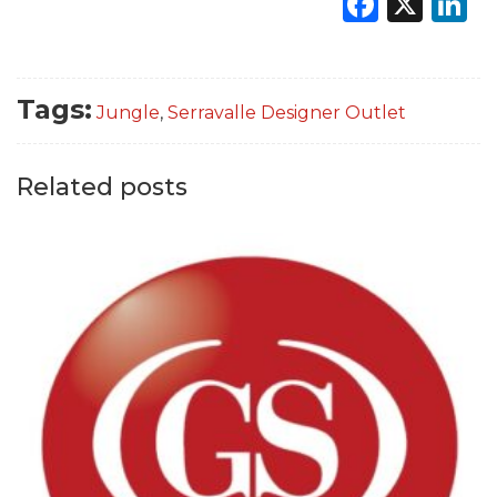
Faceb
X
L
Tags:
Jungle
,
Serravalle Designer Outlet
Related posts