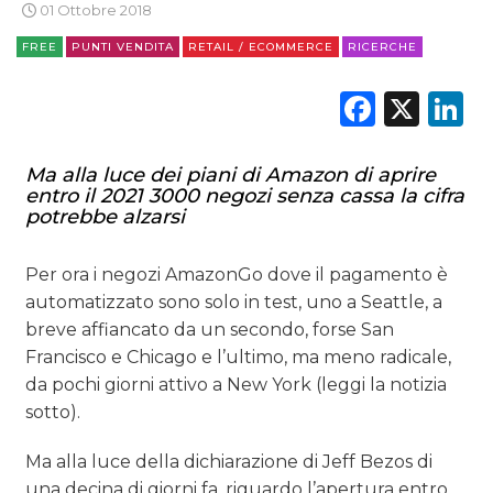
01 Ottobre 2018
FREE
PUNTI VENDITA
RETAIL / ECOMMERCE
RICERCHE
Faceb
X
L
Ma alla luce dei piani di Amazon di aprire
entro il 2021 3000 negozi senza cassa la cifra
potrebbe alzarsi
Per ora i negozi AmazonGo dove il pagamento è
automatizzato sono solo in test, uno a Seattle, a
breve affiancato da un secondo, forse San
Francisco e Chicago e l’ultimo, ma meno radicale,
da pochi giorni attivo a New York (leggi la notizia
sotto).
Ma alla luce della dichiarazione di Jeff Bezos di
una decina di giorni fa, riguardo l’apertura entro