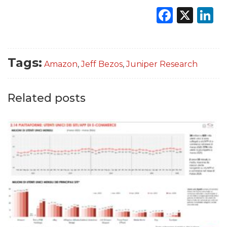
Faceb
X
L
Tags:
Amazon
,
Jeff Bezos
,
Juniper Research
Related posts