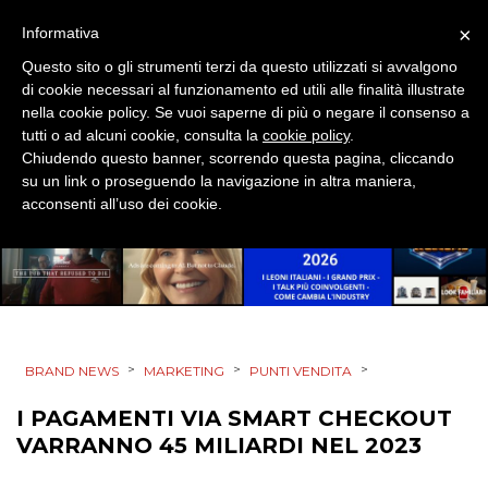
×
Informativa
DATI
Questo sito o gli strumenti terzi da questo utilizzati si avvalgono
di cookie necessari al funzionamento ed utili alle finalità illustrate
nella cookie policy. Se vuoi saperne di più o negare il consenso a
RICERCHE
tutti o ad alcuni cookie, consulta la
cookie policy
.
Chiudendo questo banner, scorrendo questa pagina, cliccando
PREVISIONI/SCENARI
su un link o proseguendo la navigazione in altra maniera,
acconsenti all’uso dei cookie.
NORMATIVE
TREND
CASE HISTORY
>
>
>
OPINIONI
BRAND NEWS
MARKETING
PUNTI VENDITA
I PAGAMENTI VIA SMART CHECKOUT
VARRANNO 45 MILIARDI NEL 2023