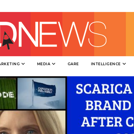
DESIGN
EVENTI
MOBILE
PROMOZIONI
ARKETING
MEDIA
GARE
INTELLIGENCE
PRODOTTI
PUNTI VENDITA
CSR
STRATEGIE