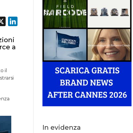
acebook
X
LinkedIn
zioni
rce a
o il
trarsi
enza
In evidenza