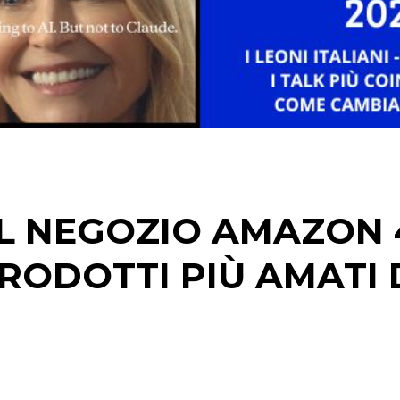
CINEMA
DIGITALE
EDITORIA
ESTERNA
IL NEGOZIO AMAZON 
RADIO / AUDIO
PRODOTTI PIÙ AMATI 
TV