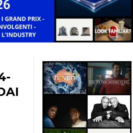
4-
DAI