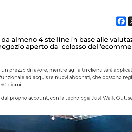
DATI
F
RICERCHE
da almeno 4 stelline in base alle valuta
PREVISIONI/SCENARI
o negozio aperto dal colosso dell’ecomme
NORMATIVE
TREND
n prezzo di favore, mentre agli altri clienti sarà applicat
 funzionale ad acquisire nuovi abbonati, che possono regis
CASE HISTORY
30 giorni.
OPINIONI
 dal proprio account, con la tecnologia Just Walk Out, s