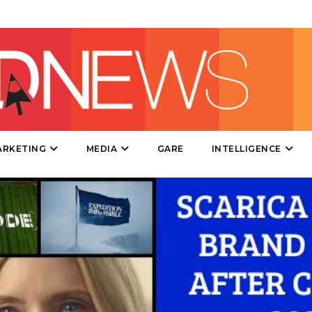
CINEMA
DIGITALE
EDITORIA
ESTERNA
ARKETING
MEDIA
GARE
INTELLIGENCE
RADIO / AUDIO
TV
DATI