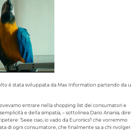
olto è stata sviluppata da Max Information partendo da 
 Dovevamo entrare nella shopping list dei consumatori e
emplicità e della simpatia, – sottolinea Dario Anania, dir
ripetere: ‘Seee ciao, io vado da Euronics’! che vorremmo
ta di ogni consumatore, che finalmente sa a chi rivolgers