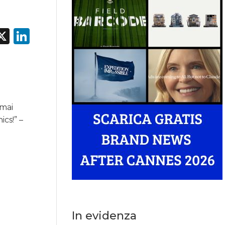
acebook
X
LinkedIn
 mai
ics!” –
In evidenza