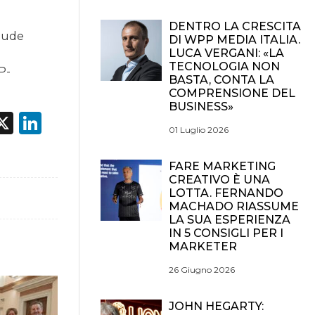
DENTRO LA CRESCITA
hiude
DI WPP MEDIA ITALIA.
LUCA VERGANI: «LA
TECNOLOGIA NON
P-
BASTA, CONTA LA
COMPRENSIONE DEL
BUSINESS»
acebook
X
LinkedIn
01 Luglio 2026
FARE MARKETING
CREATIVO È UNA
LOTTA. FERNANDO
MACHADO RIASSUME
LA SUA ESPERIENZA
IN 5 CONSIGLI PER I
MARKETER
26 Giugno 2026
JOHN HEGARTY: