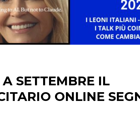
CINEMA
DIGITALE
EDITORIA
ESTERNA
 A SETTEMBRE IL
RADIO / AUDIO
CITARIO ONLINE SEG
TV