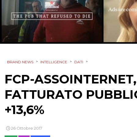
>
>
>
BRAND NEWS
INTELLIGENCE
DATI
FCP-ASSOINTERNET,
FATTURATO PUBBLI
+13,6%
26 Ottobre 2017