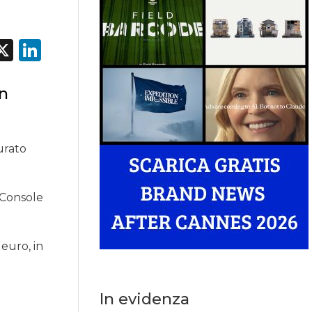
acebook
X
LinkedIn
in
urato
/Console
 euro, in
In evidenza