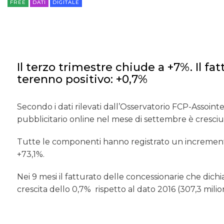
FREE
DATI
DIGITALE
Il terzo trimestre chiude a +7%. Il fa
terenno positivo: +0,7%
Secondo i dati rilevati dall’Osservatorio FCP-Assoin
pubblicitario online nel mese di settembre è cresciu
Tutte le componenti hanno registrato un incremen
+73,1%.
Nei 9 mesi il fatturato delle concessionarie che dichiar
crescita dello 0,7% rispetto al dato 2016 (307,3 milion