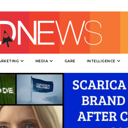
DESIGN
EVENTI
MOBILE
PROMOZIONI
ARKETING
MEDIA
GARE
INTELLIGENCE
PRODOTTI
PUNTI VENDITA
CSR
STRATEGIE