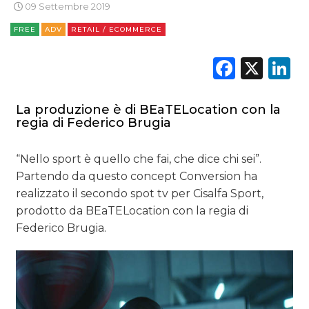
09 Settembre 2019
CASE HISTORY
FREE
ADV
RETAIL / ECOMMERCE
OPINIONI
Faceb
X
L
La produzione è di BEaTELocation con la
regia di Federico Brugia
“Nello sport è quello che fai, che dice chi sei”.
Partendo da questo concept Conversion ha
realizzato il secondo spot tv per Cisalfa Sport,
prodotto da BEaTELocation con la regia di
Federico Brugia.