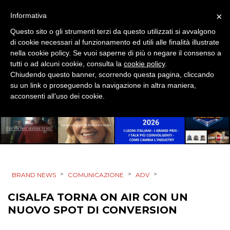
×
RADIO / AUDIO
Informativa
Questo sito o gli strumenti terzi da questo utilizzati si avvalgono
TV
di cookie necessari al funzionamento ed utili alle finalità illustrate
nella cookie policy. Se vuoi saperne di più o negare il consenso a
tutti o ad alcuni cookie, consulta la
cookie policy
.
Chiudendo questo banner, scorrendo questa pagina, cliccando
su un link o proseguendo la navigazione in altra maniera,
acconsenti all’uso dei cookie.
DATI
RICERCHE
PREVISIONI/SCENARI
>
>
>
BRAND NEWS
COMUNICAZIONE
ADV
NORMATIVE
CISALFA TORNA ON AIR CON UN
NUOVO SPOT DI CONVERSION
TREND