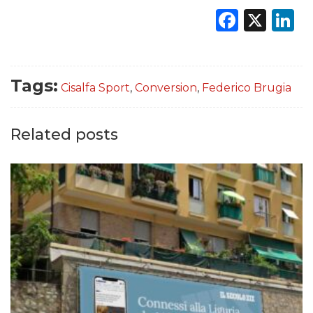
Faceb
X
L
Tags:
Cisalfa Sport
,
Conversion
,
Federico Brugia
Related posts