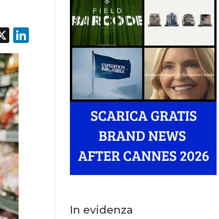
acebook
X
LinkedIn
In evidenza