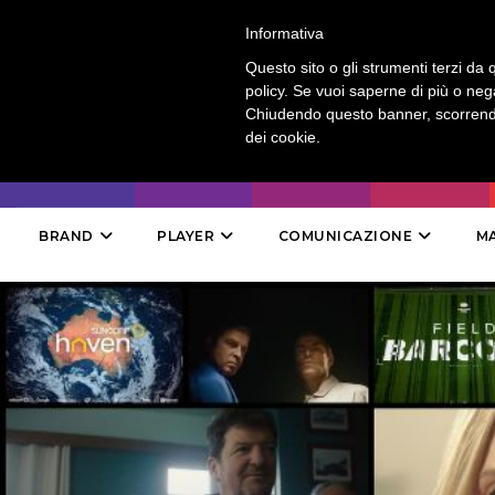
LOGIN
-
CONTATTI
-
ABBONAMENTI
Informativa
Questo sito o gli strumenti terzi da q
policy. Se vuoi saperne di più o neg
Chiudendo questo banner, scorrendo
dei cookie.
BRAND
PLAYER
COMUNICAZIONE
M