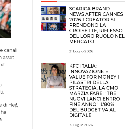
SCARICA BRAND
NEWS AFTER CANNES
2026. I CREATOR SI
PRENDONO LA
CROISETTE, RIFLESSO
DEL LORO RUOLO NEL
MERCATO
e canali
21 Luglio 2026
n asset
ext
KFC ITALIA:
INNOVAZIONE E
VALUE FOR MONEY I
PILASTRI DELLA
o
STRATEGIA. LA CMO
i.
MARZIA FARÈ: “TRE
NUOVI LANCI ENTRO
FINE ANNO”. L’80%
 di Hej!,
DEL BUDGET VA AL
 ha
DIGITALE
a
15 Luglio 2026