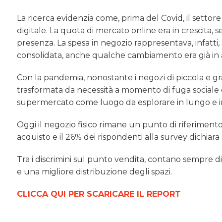
La ricerca evidenzia come, prima del Covid, il sett
digitale. La quota di mercato online era in crescita, 
presenza. La spesa in negozio rappresentava, infatt
consolidata, anche qualche cambiamento era già in 
Con la pandemia, nonostante i negozi di piccola e gran
trasformata da necessità a momento di fuga sociale e,
supermercato come luogo da esplorare in lungo e in l
Oggi il negozio fisico rimane un punto di riferiment
acquisto e il 26% dei rispondenti alla survey dichiara 
Tra i discrimini sul punto vendita, contano sempre di 
e una migliore distribuzione degli spazi.
CLICCA QUI PER SCARICARE IL REPORT