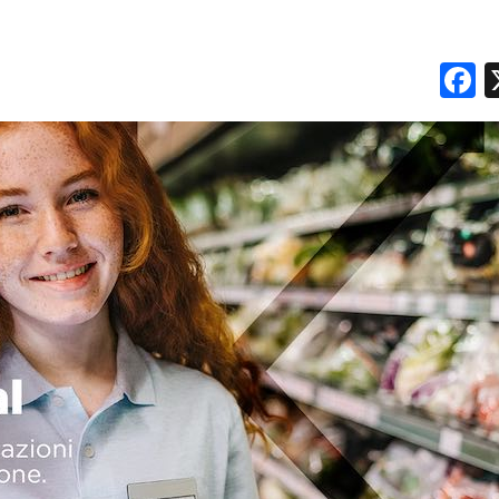
NORMATIVE
F
TREND
CASE HISTORY
OPINIONI