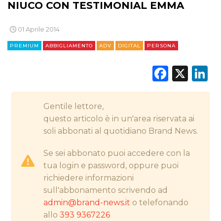
NIUCO CON TESTIMONIAL EMMA
STRATEGIE
01 Aprile 2014
PREMIUM
ABBIGLIAMENTO
ADV
DIGITAL
PERSONA
CINEMA
Faceb
X
L
DIGITALE
EDITORIA
Gentile lettore,
questo articolo è in un'area riservata ai
ESTERNA
soli abbonati al quotidiano Brand News.
RADIO / AUDIO
Se sei abbonato puoi accedere con la
tua login e password, oppure puoi
TV
richiedere informazioni
sull'abbonamento scrivendo ad
admin@brand-news.it
o telefonando
allo
393 9367226