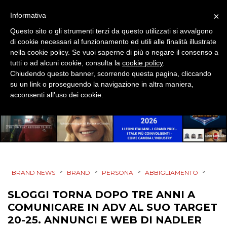
×
Informativa
SPONSOR
Questo sito o gli strumenti terzi da questo utilizzati si avvalgono
DESIGN
di cookie necessari al funzionamento ed utili alle finalità illustrate
nella cookie policy. Se vuoi saperne di più o negare il consenso a
tutti o ad alcuni cookie, consulta la
cookie policy
.
EVENTI
Chiudendo questo banner, scorrendo questa pagina, cliccando
su un link o proseguendo la navigazione in altra maniera,
MOBILE
acconsenti all’uso dei cookie.
PROMOZIONI
PRODOTTI
>
>
>
>
BRAND NEWS
BRAND
PERSONA
ABBIGLIAMENTO
PUNTI VENDITA
SLOGGI TORNA DOPO TRE ANNI A
COMUNICARE IN ADV AL SUO TARGET
CSR
20-25. ANNUNCI E WEB DI NADLER