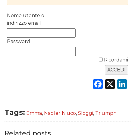
DATI
Nome utente o
indirizzo email
RICERCHE
Password
PREVISIONI/SCENARI
NORMATIVE
Ricordami
TREND
Faceb
X
L
CASE HISTORY
OPINIONI
Tags:
Emma
,
Nadler Niuco
,
Sloggi
,
Triumph
Related posts