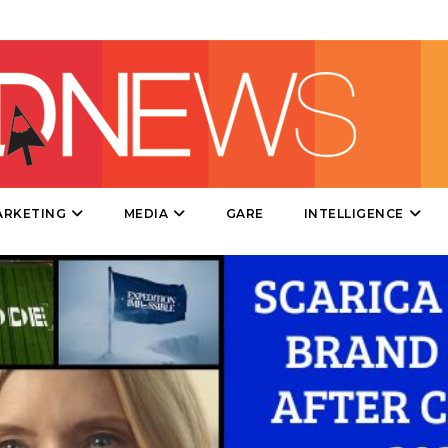
DIRECT
SPONSOR
DESIGN
EVENTI
MOBILE
ARKETING
MEDIA
GARE
INTELLIGENCE
PROMOZIONI
PRODOTTI
PUNTI VENDITA
CSR