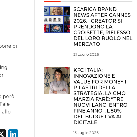
SCARICA BRAND
NEWS AFTER CANNES
2026. I CREATOR SI
PRENDONO LA
CROISETTE, RIFLESSO
DEL LORO RUOLO NEL
MERCATO
spone di
21 Luglio 2026
ting
KFC ITALIA:
ri.
INNOVAZIONE E
VALUE FOR MONEY I
PILASTRI DELLA
STRATEGIA. LA CMO
do però
MARZIA FARÈ: “TRE
 Tale
NUOVI LANCI ENTRO
FINE ANNO”. L’80%
 allo
DEL BUDGET VA AL
DIGITALE
acebook
X
LinkedIn
15 Luglio 2026