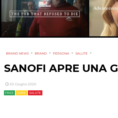
>
>
>
>
BRAND NEWS
BRAND
PERSONA
SALUTE
SANOFI APRE UNA 
30 Giugno 2020
FREE
GARE
SALUTE