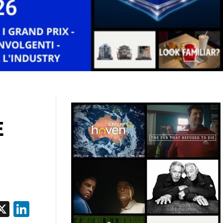
E
acebook
X
LinkedIn