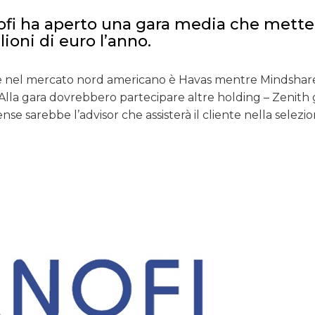
ofi ha aperto una gara media che mette
ioni di euro l’anno.
DATI
nte nel mercato nord americano è Havas mentre Mindshar
. Alla gara dovrebbero partecipare altre holding – Zenith 
RICERCHE
se sarebbe l’advisor che assisterà il cliente nella selezio
PREVISIONI/SCENARI
NORMATIVE
TREND
CASE HISTORY
OPINIONI