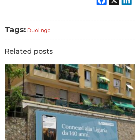
Faceb
X
L
Tags:
Duolingo
Related posts