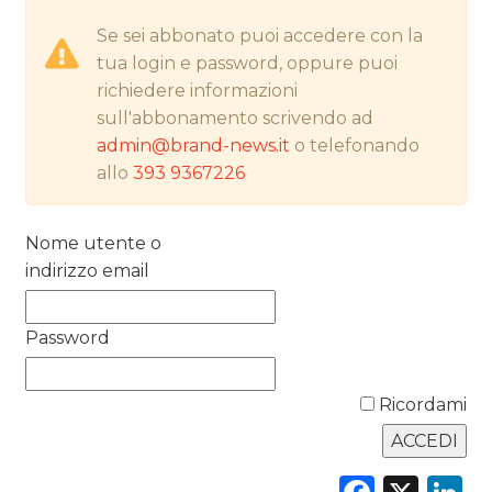
NORMATIVE
Se sei abbonato puoi accedere con la
tua login e password, oppure puoi
TREND
richiedere informazioni
sull'abbonamento scrivendo ad
CASE HISTORY
admin@brand-news.it
o telefonando
allo
393 9367226
OPINIONI
Nome utente o
indirizzo email
Password
Ricordami