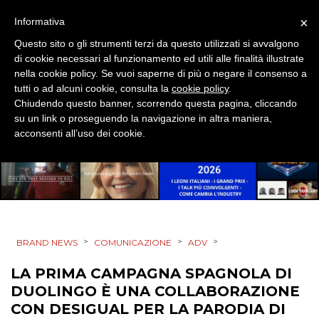
MOBILE
×
Informativa
PROMOZIONI
Questo sito o gli strumenti terzi da questo utilizzati si avvalgono
di cookie necessari al funzionamento ed utili alle finalità illustrate
nella cookie policy. Se vuoi saperne di più o negare il consenso a
tutti o ad alcuni cookie, consulta la
cookie policy
.
Chiudendo questo banner, scorrendo questa pagina, cliccando
PRODOTTI
su un link o proseguendo la navigazione in altra maniera,
acconsenti all’uso dei cookie.
PUNTI VENDITA
CSR
STRATEGIE
>
>
>
BRAND NEWS
COMUNICAZIONE
ADV
LA PRIMA CAMPAGNA SPAGNOLA DI
CINEMA
DUOLINGO È UNA COLLABORAZIONE
CON DESIGUAL PER LA PARODIA DI
DIGITALE