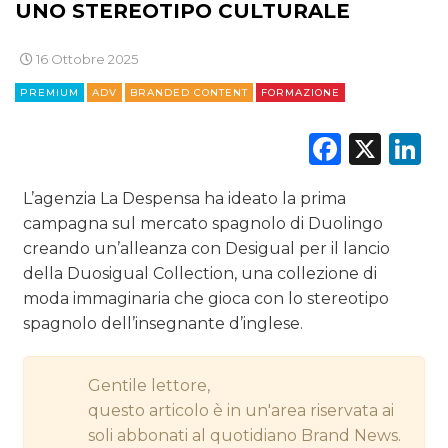
UNO STEREOTIPO CULTURALE
EDITORIA
16 Ottobre 2025
ESTERNA
PREMIUM
ADV
BRANDED CONTENT
FORMAZIONE
RADIO / AUDIO
Faceb
X
L
TV
L’agenzia La Despensa ha ideato la prima
campagna sul mercato spagnolo di Duolingo
creando un’alleanza con Desigual per il lancio
della Duosigual Collection, una collezione di
moda immaginaria che gioca con lo stereotipo
spagnolo dell’insegnante d’inglese.
DATI
RICERCHE
Gentile lettore,
questo articolo è in un'area riservata ai
PREVISIONI/SCENARI
soli abbonati al quotidiano Brand News.