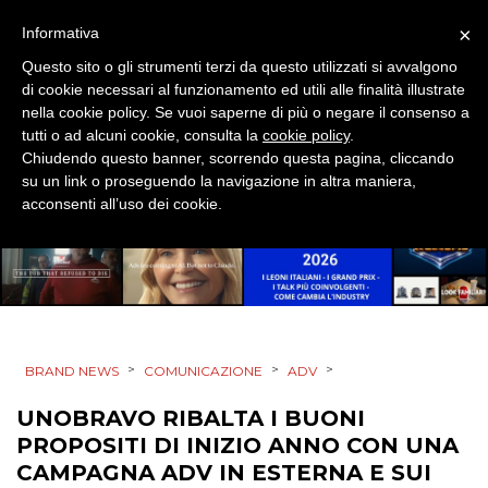
×
Informativa
Questo sito o gli strumenti terzi da questo utilizzati si avvalgono
di cookie necessari al funzionamento ed utili alle finalità illustrate
nella cookie policy. Se vuoi saperne di più o negare il consenso a
tutti o ad alcuni cookie, consulta la
cookie policy
.
DATI
Chiudendo questo banner, scorrendo questa pagina, cliccando
su un link o proseguendo la navigazione in altra maniera,
RICERCHE
acconsenti all’uso dei cookie.
PREVISIONI/SCENARI
NORMATIVE
TREND
>
>
>
BRAND NEWS
COMUNICAZIONE
ADV
CASE HISTORY
UNOBRAVO RIBALTA I BUONI
PROPOSITI DI INIZIO ANNO CON UNA
OPINIONI
CAMPAGNA ADV IN ESTERNA E SUI