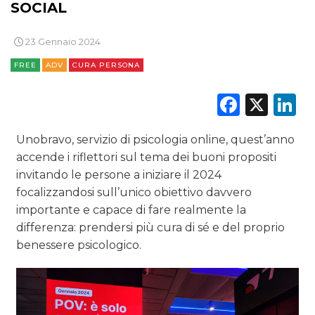
SOCIAL
23 Gennaio 2024
FREE
ADV
CURA PERSONA
Faceb
X
L
Unobravo, servizio di psicologia online, quest’anno
accende i riflettori sul tema dei buoni propositi
invitando le persone a iniziare il 2024
focalizzandosi sull’unico obiettivo davvero
importante e capace di fare realmente la
differenza: prendersi più cura di sé e del proprio
benessere psicologico.