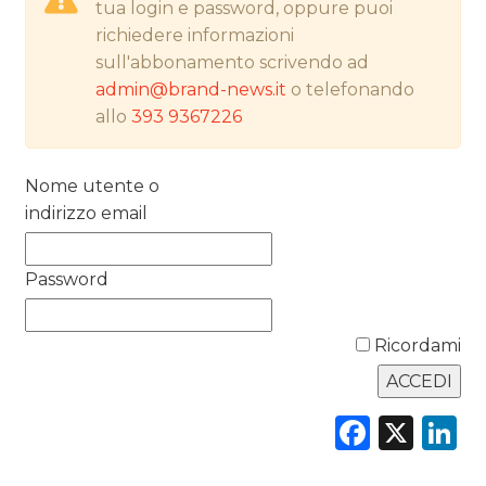
tua login e password, oppure puoi
richiedere informazioni
PREVISIONI/SCENARI
sull'abbonamento scrivendo ad
admin@brand-news.it
o telefonando
NORMATIVE
allo
393 9367226
TREND
Nome utente o
CASE HISTORY
indirizzo email
OPINIONI
Password
Ricordami
Faceb
X
L