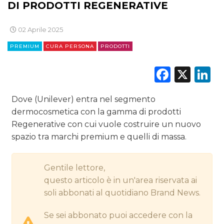
DI PRODOTTI REGENERATIVE
CINEMA
02 Aprile 2025
DIGITALE
PREMIUM
CURA PERSONA
PRODOTTI
EDITORIA
Faceb
X
L
ESTERNA
Dove (Unilever) entra nel segmento
RADIO / AUDIO
dermocosmetica con la gamma di prodotti
Regenerative con cui vuole costruire un nuovo
TV
spazio tra marchi premium e quelli di massa.
Gentile lettore,
questo articolo è in un'area riservata ai
soli abbonati al quotidiano Brand News.
DATI
Se sei abbonato puoi accedere con la
RICERCHE