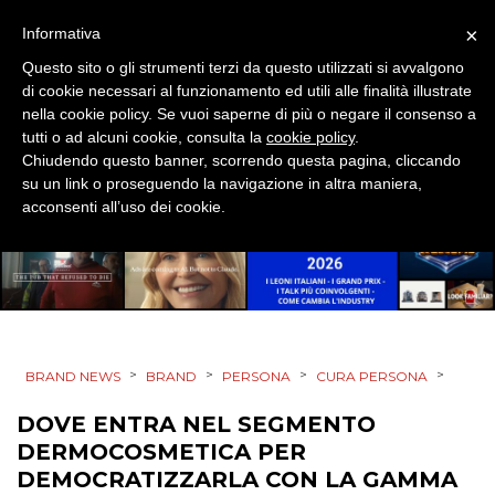
EVENTI
×
Informativa
Questo sito o gli strumenti terzi da questo utilizzati si avvalgono
MOBILE
di cookie necessari al funzionamento ed utili alle finalità illustrate
nella cookie policy. Se vuoi saperne di più o negare il consenso a
PROMOZIONI
tutti o ad alcuni cookie, consulta la
cookie policy
.
Chiudendo questo banner, scorrendo questa pagina, cliccando
su un link o proseguendo la navigazione in altra maniera,
acconsenti all’uso dei cookie.
PRODOTTI
PUNTI VENDITA
CSR
>
>
>
>
BRAND NEWS
BRAND
PERSONA
CURA PERSONA
STRATEGIE
DOVE ENTRA NEL SEGMENTO
DERMOCOSMETICA PER
DEMOCRATIZZARLA CON LA GAMMA