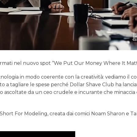
ffermati nel nuovo spot “We Put Our Money Where It Matt
tecnologia in modo coerente con la creatività: vediamo il co
 a tagliare le spese perché Dollar Shave Club ha lanciat
ono ascoltate da un ceo crudele e incurante che minaccia 
oo Short For Modeling, creata dai comici Noam Sharon e Ta