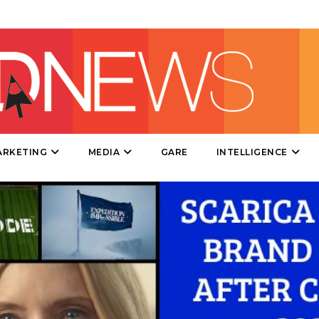
MOBILE
PROMOZIONI
PRODOTTI
ARKETING
MEDIA
GARE
INTELLIGENCE
PUNTI VENDITA
CSR
STRATEGIE
CINEMA