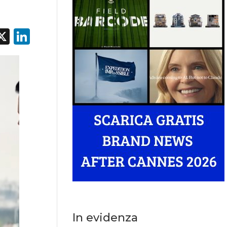
acebook
X
LinkedIn
In evidenza