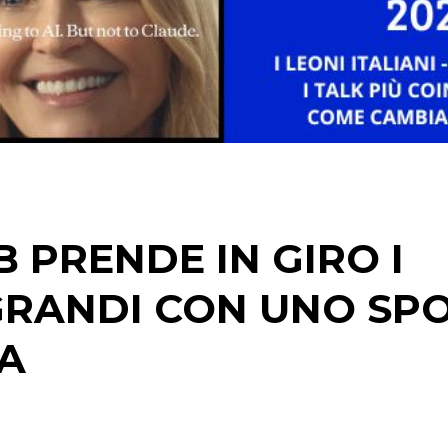
DIGITALE
EDITORIA
ESTERNA
RADIO / AUDIO
TV
 PRENDE IN GIRO I
GRANDI CON UNO SP
IA
DATI
RICERCHE