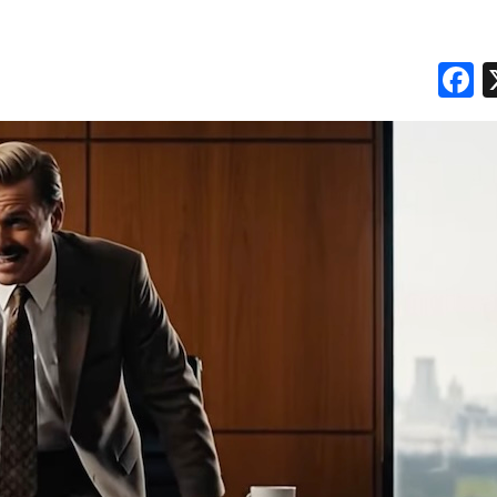
PREVISIONI/SCENARI
F
NORMATIVE
TREND
CASE HISTORY
OPINIONI