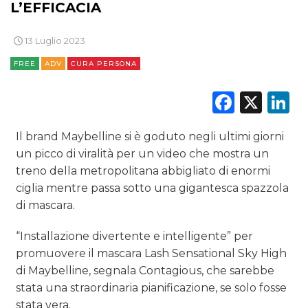
L’EFFICACIA
RICERCHE
13 Luglio 2023
PREVISIONI/SCENARI
FREE
ADV
CURA PERSONA
NORMATIVE
Faceb
X
L
TREND
Il brand Maybelline si è goduto negli ultimi giorni
un picco di viralità per un video che mostra un
CASE HISTORY
treno della metropolitana abbigliato di enormi
ciglia mentre passa sotto una gigantesca spazzola
OPINIONI
di mascara.
“Installazione divertente e intelligente” per
promuovere il mascara Lash Sensational Sky High
di Maybelline, segnala Contagious, che sarebbe
stata una straordinaria pianificazione, se solo fosse
stata vera.