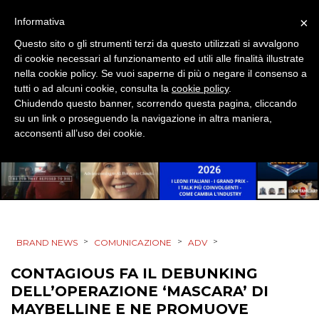
×
Informativa
CINEMA
Questo sito o gli strumenti terzi da questo utilizzati si avvalgono
di cookie necessari al funzionamento ed utili alle finalità illustrate
nella cookie policy. Se vuoi saperne di più o negare il consenso a
DIGITALE
tutti o ad alcuni cookie, consulta la
cookie policy
.
Chiudendo questo banner, scorrendo questa pagina, cliccando
EDITORIA
su un link o proseguendo la navigazione in altra maniera,
acconsenti all’uso dei cookie.
ESTERNA
RADIO / AUDIO
TV
>
>
>
BRAND NEWS
COMUNICAZIONE
ADV
CONTAGIOUS FA IL DEBUNKING
DELL’OPERAZIONE ‘MASCARA’ DI
MAYBELLINE E NE PROMUOVE
DATI