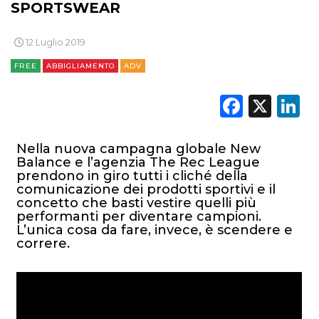
SPORTSWEAR
12 Luglio 2019
CINEMA
FREE
ABBIGLIAMENTO
ADV
DIGITALE
Faceb
X
L
EDITORIA
Nella nuova campagna globale New
ESTERNA
Balance e l’agenzia The Rec League
prendono in giro tutti i cliché della
comunicazione dei prodotti sportivi e il
RADIO / AUDIO
concetto che basti vestire quelli più
performanti per diventare campioni.
TV
L’unica cosa da fare, invece, è scendere e
correre.