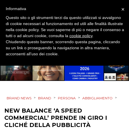
×
Informativa
DESIGN
Questo sito o gli strumenti terzi da questo utilizzati si avvalgono
di cookie necessari al funzionamento ed utili alle finalità illustrate
EVENTI
nella cookie policy. Se vuoi saperne di più o negare il consenso a
tutti o ad alcuni cookie, consulta la
cookie policy
.
MOBILE
Chiudendo questo banner, scorrendo questa pagina, cliccando
su un link o proseguendo la navigazione in altra maniera,
PROMOZIONI
acconsenti all’uso dei cookie.
PRODOTTI
PUNTI VENDITA
>
>
>
>
BRAND NEWS
BRAND
PERSONA
ABBIGLIAMENTO
CSR
NEW BALANCE ‘A SPEED
COMMERCIAL’ PRENDE IN GIRO I
STRATEGIE
CLICHÉ DELLA PUBBLICITÀ