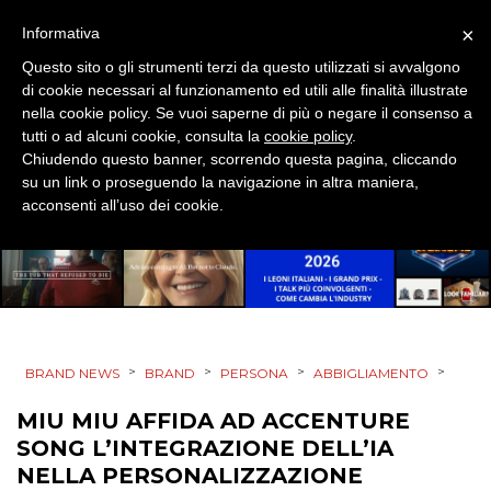
STRATEGIE
×
Informativa
Questo sito o gli strumenti terzi da questo utilizzati si avvalgono
di cookie necessari al funzionamento ed utili alle finalità illustrate
nella cookie policy. Se vuoi saperne di più o negare il consenso a
CINEMA
tutti o ad alcuni cookie, consulta la
cookie policy
.
Chiudendo questo banner, scorrendo questa pagina, cliccando
DIGITALE
su un link o proseguendo la navigazione in altra maniera,
acconsenti all’uso dei cookie.
EDITORIA
ESTERNA
RADIO / AUDIO
>
>
>
>
TV
BRAND NEWS
BRAND
PERSONA
ABBIGLIAMENTO
MIU MIU AFFIDA AD ACCENTURE
SONG L’INTEGRAZIONE DELL’IA
NELLA PERSONALIZZAZIONE