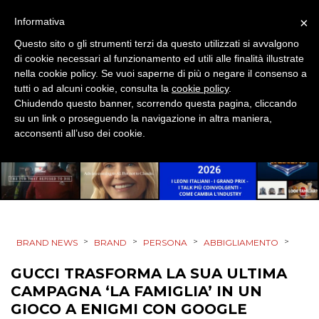
CINEMA
×
Informativa
DIGITALE
Questo sito o gli strumenti terzi da questo utilizzati si avvalgono
di cookie necessari al funzionamento ed utili alle finalità illustrate
EDITORIA
nella cookie policy. Se vuoi saperne di più o negare il consenso a
tutti o ad alcuni cookie, consulta la
cookie policy
.
ESTERNA
Chiudendo questo banner, scorrendo questa pagina, cliccando
su un link o proseguendo la navigazione in altra maniera,
acconsenti all’uso dei cookie.
RADIO / AUDIO
TV
>
>
>
>
BRAND NEWS
BRAND
PERSONA
ABBIGLIAMENTO
GUCCI TRASFORMA LA SUA ULTIMA
DATI
CAMPAGNA ‘LA FAMIGLIA’ IN UN
GIOCO A ENIGMI CON GOOGLE
RICERCHE