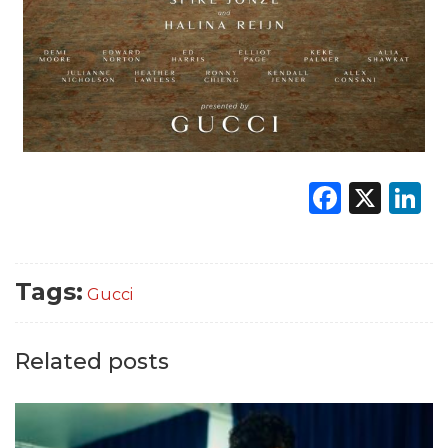
Faceb
X
L
Tags:
Gucci
Related posts