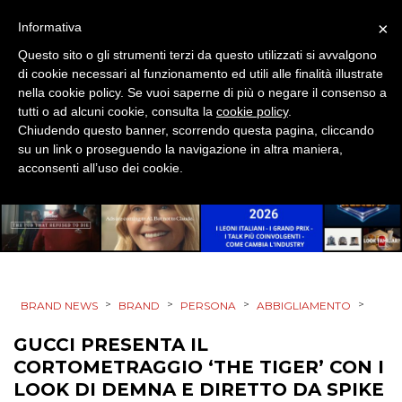
×
Informativa
DATI
Questo sito o gli strumenti terzi da questo utilizzati si avvalgono
di cookie necessari al funzionamento ed utili alle finalità illustrate
RICERCHE
nella cookie policy. Se vuoi saperne di più o negare il consenso a
tutti o ad alcuni cookie, consulta la
cookie policy
.
Chiudendo questo banner, scorrendo questa pagina, cliccando
PREVISIONI/SCENARI
su un link o proseguendo la navigazione in altra maniera,
acconsenti all’uso dei cookie.
NORMATIVE
TREND
CASE HISTORY
OPINIONI
>
>
>
>
BRAND NEWS
BRAND
PERSONA
ABBIGLIAMENTO
GUCCI PRESENTA IL
CORTOMETRAGGIO ‘THE TIGER’ CON I
LOOK DI DEMNA E DIRETTO DA SPIKE