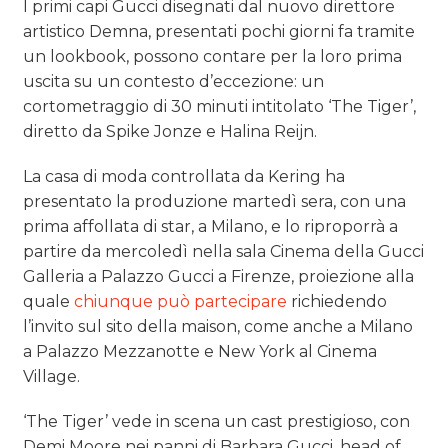
I primi capi Gucci disegnati dal nuovo direttore
artistico Demna, presentati pochi giorni fa tramite
un lookbook, possono contare per la loro prima
uscita su un contesto d’eccezione: un
cortometraggio di 30 minuti intitolato ‘The Tiger’,
diretto da Spike Jonze e Halina Reijn.
La casa di moda controllata da Kering ha
presentato la produzione martedì sera, con una
prima affollata di star, a Milano, e lo riproporrà a
partire da mercoledì
nella sala Cinema della Gucci
Galleria a Palazzo Gucci a Firenze, proiezione alla
quale
chiunque può partecipare
richiedendo
l’invito sul sito della maison, come anche a Milano
a Palazzo Mezzanotte
e New York
al Cinema
Village
.
‘The Tiger’ vede in scena un cast prestigioso, con
Demi Moore nei panni di Barbara Gucci, head of