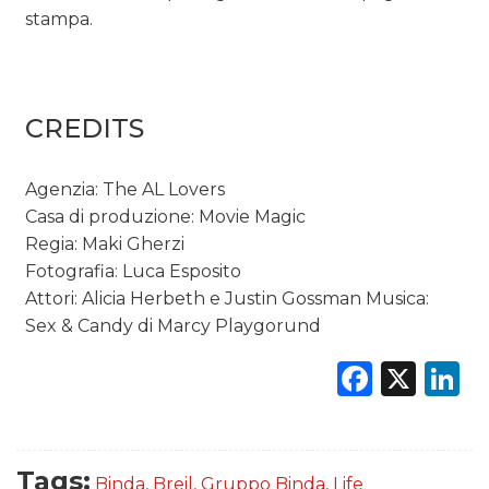
stampa.
CREDITS
Agenzia: The AL Lovers
Casa di produzione: Movie Magic
Regia: Maki Gherzi
Fotografia: Luca Esposito
Attori: Alicia Herbeth e Justin Gossman Musica:
Sex & Candy di Marcy Playgorund
Faceb
X
L
Tags:
Binda
,
Breil
,
Gruppo Binda
,
Life