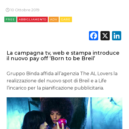
10 Ottobre 2019
NORMATIVE
FREE
ABBIGLIAMENTO
ADV
GARE
TREND
Faceb
X
L
CASE HISTORY
OPINIONI
La campagna tv, web e stampa introduce
il nuovo pay off ‘Born to be Breil’
Gruppo Binda affida all’agenzia The AL Lovers la
realizzazione del nuovo spot di Breil e a Life
l’incarico per la pianificazione pubblicitaria.