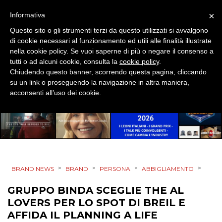
DIGITALE
×
Informativa
EDITORIA
Questo sito o gli strumenti terzi da questo utilizzati si avvalgono
di cookie necessari al funzionamento ed utili alle finalità illustrate
ESTERNA
nella cookie policy. Se vuoi saperne di più o negare il consenso a
tutti o ad alcuni cookie, consulta la
cookie policy
.
Chiudendo questo banner, scorrendo questa pagina, cliccando
RADIO / AUDIO
su un link o proseguendo la navigazione in altra maniera,
acconsenti all’uso dei cookie.
TV
>
>
>
>
BRAND NEWS
BRAND
PERSONA
ABBIGLIAMENTO
DATI
GRUPPO BINDA SCEGLIE THE AL
RICERCHE
LOVERS PER LO SPOT DI BREIL E
AFFIDA IL PLANNING A LIFE
PREVISIONI/SCENARI