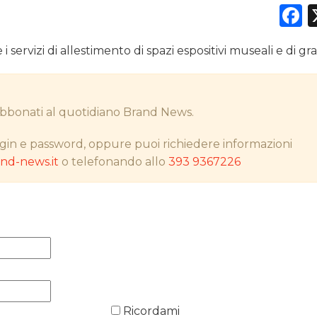
F
ervizi di allestimento di spazi espositivi museali e di gra
DATI
RICERCHE
i abbonati al quotidiano Brand News.
PREVISIONI/SCENARI
gin e password, oppure puoi richiedere informazioni
d-news.it
o telefonando allo
393 9367226
NORMATIVE
TREND
CASE HISTORY
OPINIONI
Ricordami