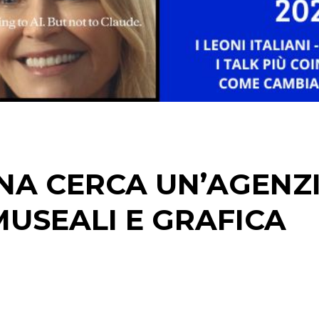
STRATEGIE
CINEMA
DIGITALE
EDITORIA
NA CERCA UN’AGENZ
ESTERNA
MUSEALI E GRAFICA
RADIO / AUDIO
TV