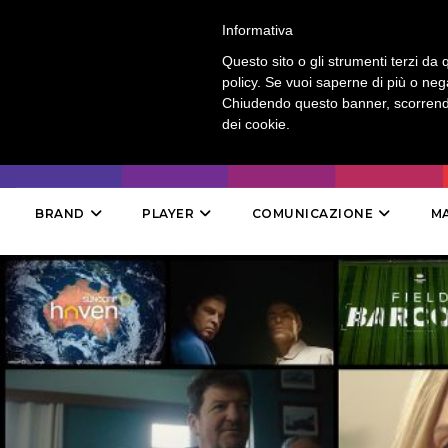
LOGIN
-
CONTATTI
-
ABBONAMENTI
Informativa
Questo sito o gli strumenti terzi da q
policy. Se vuoi saperne di più o neg
Chiudendo questo banner, scorrendo
dei cookie.
BRAND
PLAYER
COMUNICAZIONE
M