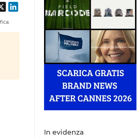
acebook
X
LinkedIn
fica.
In evidenza