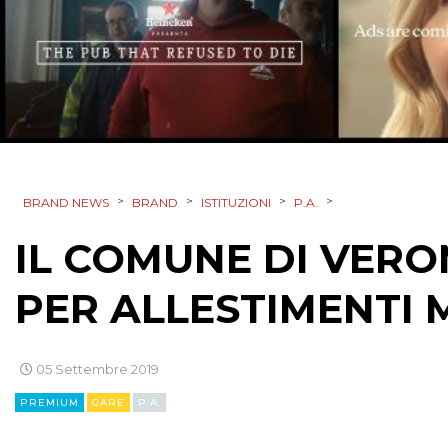
>
>
>
>
BRAND NEWS
BRAND
ISTITUZIONI
P.A.
IL COMUNE DI VERO
PER ALLESTIMENTI 
05 Settembre 2019
PREMIUM
GARE
P.A.