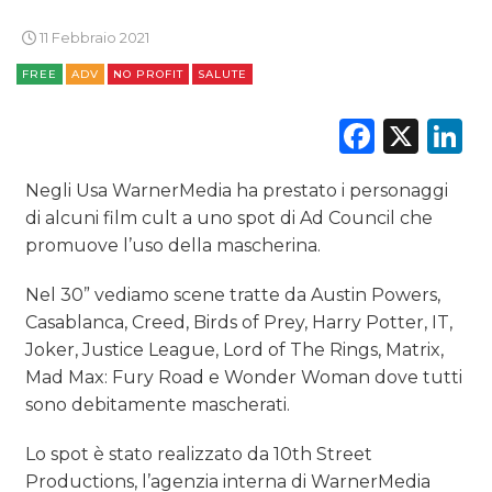
EDITORIA
11 Febbraio 2021
FREE
ADV
NO PROFIT
SALUTE
ESTERNA
Faceb
X
L
RADIO / AUDIO
TV
Negli Usa WarnerMedia ha prestato i personaggi
di alcuni film cult a uno spot di Ad Council che
promuove l’uso della mascherina.
Nel 30” vediamo scene tratte da Austin Powers,
Casablanca, Creed, Birds of Prey, Harry Potter, IT,
DATI
Joker, Justice League, Lord of The Rings, Matrix,
Mad Max: Fury Road e Wonder Woman dove tutti
RICERCHE
sono debitamente mascherati.
PREVISIONI/SCENARI
Lo spot è stato realizzato da 10th Street
Productions, l’agenzia interna di WarnerMedia