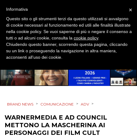
×
Informativa
PROMOZIONI
Questo sito o gli strumenti terzi da questo utilizzati si avvalgono
di cookie necessari al funzionamento ed utili alle finalità illustrate
nella cookie policy. Se vuoi saperne di più o negare il consenso a
tutti o ad alcuni cookie, consulta la
cookie policy
.
PRODOTTI
Chiudendo questo banner, scorrendo questa pagina, cliccando
su un link o proseguendo la navigazione in altra maniera,
acconsenti all’uso dei cookie.
PUNTI VENDITA
CSR
STRATEGIE
>
>
>
BRAND NEWS
COMUNICAZIONE
ADV
WARNERMEDIA E AD COUNCIL
CINEMA
METTONO LA MASCHERINA AI
DIGITALE
PERSONAGGI DEI FILM CULT