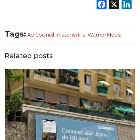
Faceb
X
L
Tags:
Ad Council
,
mascherina
,
WarnerMedia
Related posts