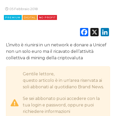
05 Febbraio 2018
CINEMA
PREMIUM
DIGITAL
NO PROFIT
DIGITALE
Faceb
X
L
EDITORIA
L’invito è riunirsi in un network e donare a Unicef
ESTERNA
non un solo euro ma il ricavato dell’attività
collettiva di mining della criptovaluta
RADIO / AUDIO
TV
Gentile lettore,
questo articolo è in un'area riservata ai
soli abbonati al quotidiano Brand News.
Se sei abbonato puoi accedere con la
tua login e password, oppure puoi
DATI
richiedere informazioni