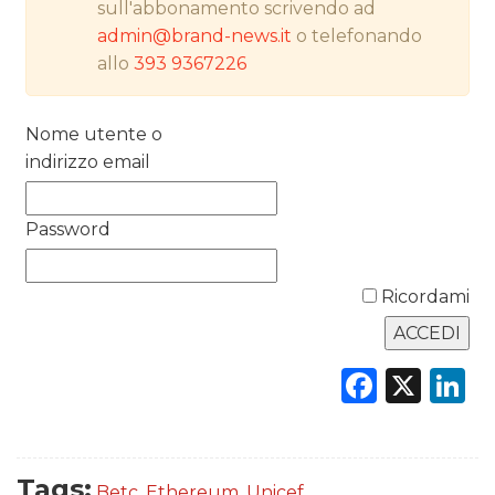
sull'abbonamento scrivendo ad
RICERCHE
admin@brand-news.it
o telefonando
allo
393 9367226
PREVISIONI/SCENARI
NORMATIVE
Nome utente o
indirizzo email
TREND
Password
CASE HISTORY
OPINIONI
Ricordami
Faceb
X
L
Tags:
Betc
,
Ethereum
,
Unicef