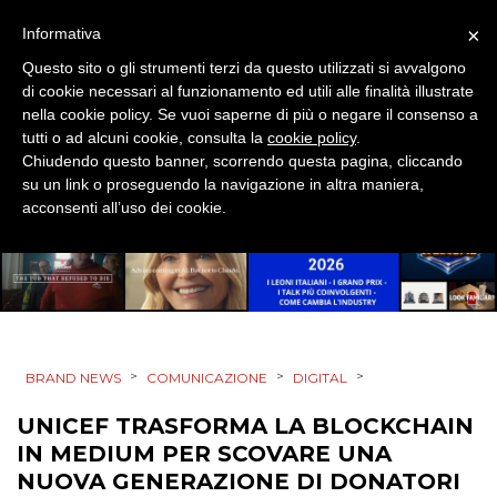
DESIGN
×
Informativa
EVENTI
Questo sito o gli strumenti terzi da questo utilizzati si avvalgono
di cookie necessari al funzionamento ed utili alle finalità illustrate
nella cookie policy. Se vuoi saperne di più o negare il consenso a
MOBILE
tutti o ad alcuni cookie, consulta la
cookie policy
.
Chiudendo questo banner, scorrendo questa pagina, cliccando
PROMOZIONI
su un link o proseguendo la navigazione in altra maniera,
acconsenti all’uso dei cookie.
PRODOTTI
PUNTI VENDITA
>
>
>
BRAND NEWS
COMUNICAZIONE
DIGITAL
CSR
UNICEF TRASFORMA LA BLOCKCHAIN
STRATEGIE
IN MEDIUM PER SCOVARE UNA
NUOVA GENERAZIONE DI DONATORI