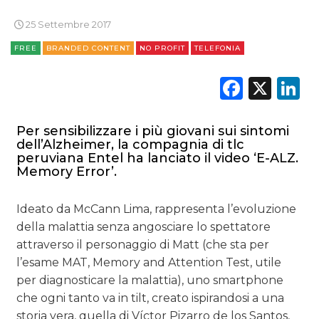
DIGITALE
25 Settembre 2017
EDITORIA
FREE
BRANDED CONTENT
NO PROFIT
TELEFONIA
ESTERNA
Faceb
X
L
RADIO / AUDIO
Per sensibilizzare i più giovani sui sintomi
TV
dell’Alzheimer, la compagnia di tlc
peruviana Entel ha lanciato il video ‘E-ALZ.
Memory Error’.
Ideato da McCann Lima, rappresenta l’evoluzione
della malattia senza angosciare lo spettatore
DATI
attraverso il personaggio di Matt (che sta per
l’esame MAT, Memory and Attention Test, utile
RICERCHE
per diagnosticare la malattia), uno smartphone
che ogni tanto va in tilt, creato ispirandosi a una
PREVISIONI/SCENARI
storia vera, quella di Víctor Pizarro de los Santos,