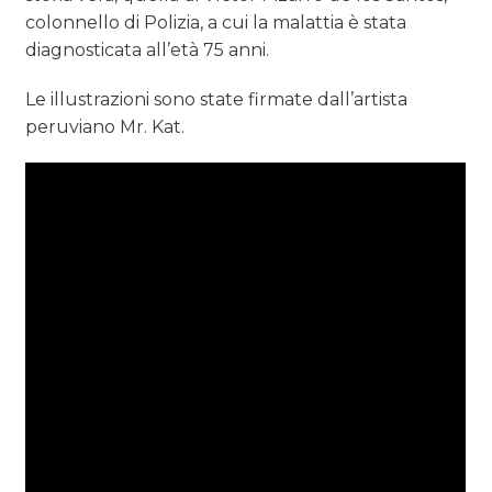
colonnello di Polizia, a cui la malattia è stata
NORMATIVE
diagnosticata all’età 75 anni.
TREND
Le illustrazioni sono state firmate dall’artista
peruviano Mr. Kat.
CASE HISTORY
OPINIONI