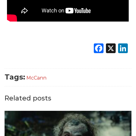
Faceb
X
L
Tags:
McCann
Related posts