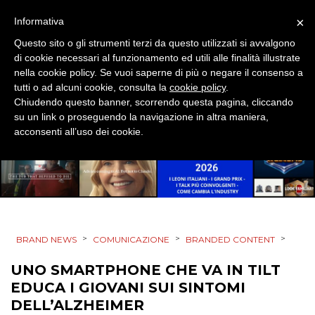
MOBILE
×
Informativa
Questo sito o gli strumenti terzi da questo utilizzati si avvalgono
PROMOZIONI
di cookie necessari al funzionamento ed utili alle finalità illustrate
nella cookie policy. Se vuoi saperne di più o negare il consenso a
tutti o ad alcuni cookie, consulta la
cookie policy
.
Chiudendo questo banner, scorrendo questa pagina, cliccando
PRODOTTI
su un link o proseguendo la navigazione in altra maniera,
acconsenti all’uso dei cookie.
PUNTI VENDITA
CSR
STRATEGIE
>
>
>
BRAND NEWS
COMUNICAZIONE
BRANDED CONTENT
UNO SMARTPHONE CHE VA IN TILT
CINEMA
EDUCA I GIOVANI SUI SINTOMI
DELL’ALZHEIMER