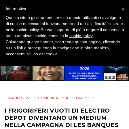
DESIGN
×
Informativa
EVENTI
Questo sito o gli strumenti terzi da questo utilizzati si avvalgono
di cookie necessari al funzionamento ed utili alle finalità illustrate
MOBILE
nella cookie policy. Se vuoi saperne di più o negare il consenso a
tutti o ad alcuni cookie, consulta la
cookie policy
.
Chiudendo questo banner, scorrendo questa pagina, cliccando
PROMOZIONI
su un link o proseguendo la navigazione in altra maniera,
acconsenti all’uso dei cookie.
PRODOTTI
PUNTI VENDITA
>
>
>
CSR
BRAND NEWS
COMUNICAZIONE
DIRECT
I FRIGORIFERI VUOTI DI ELECTRO
STRATEGIE
DEPOT DIVENTANO UN MEDIUM
NELLA CAMPAGNA DI LES BANQUES