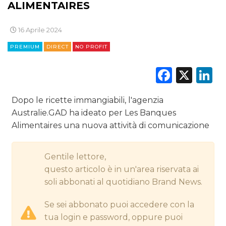
ALIMENTAIRES
CINEMA
16 Aprile 2024
DIGITALE
PREMIUM
DIRECT
NO PROFIT
EDITORIA
Faceb
X
L
ESTERNA
Dopo le ricette immangiabili, l'agenzia
Australie.GAD ha ideato per Les Banques
RADIO / AUDIO
Alimentaires una nuova attività di comunicazione
TV
Gentile lettore,
questo articolo è in un'area riservata ai
soli abbonati al quotidiano Brand News.
Se sei abbonato puoi accedere con la
DATI
tua login e password, oppure puoi