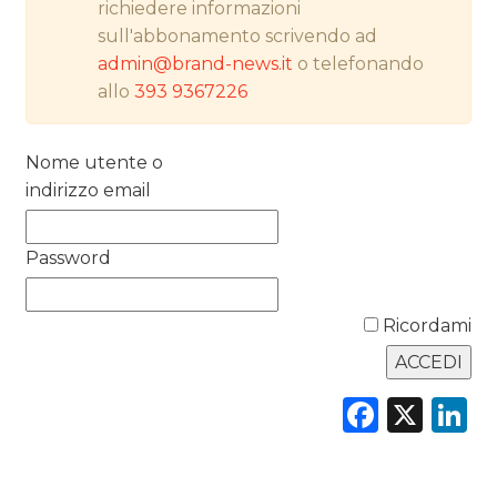
richiedere informazioni
RICERCHE
sull'abbonamento scrivendo ad
admin@brand-news.it
o telefonando
PREVISIONI/SCENARI
allo
393 9367226
NORMATIVE
Nome utente o
TREND
indirizzo email
CASE HISTORY
Password
OPINIONI
Ricordami
Faceb
X
L