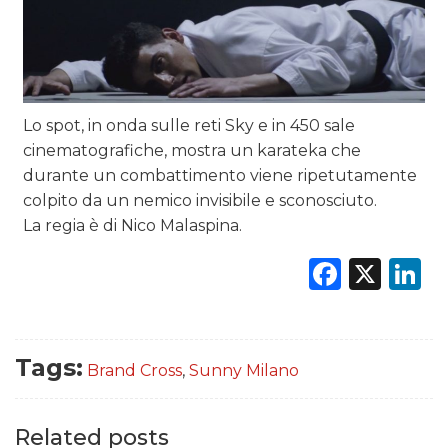
RICERCHE
PREVISIONI/SCENARI
NORMATIVE
Lo spot, in onda sulle reti Sky e in 450 sale
cinematografiche, mostra un karateka che
TREND
durante un combattimento viene ripetutamente
CASE HISTORY
colpito da un nemico invisibile e sconosciuto.
La regia è di Nico Malaspina.
OPINIONI
Faceb
X
L
Tags:
Brand Cross
,
Sunny Milano
Related posts