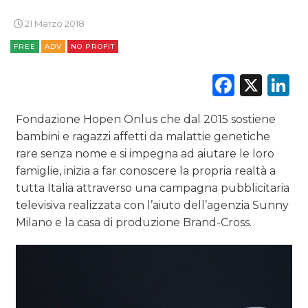
CINEMA
21 Marzo 2018
FREE
ADV
NO PROFIT
DIGITALE
Faceb
X
L
EDITORIA
ESTERNA
Fondazione Hopen Onlus che dal 2015 sostiene
bambini e ragazzi affetti da malattie genetiche
RADIO / AUDIO
rare senza nome e si impegna ad aiutare le loro
famiglie, inizia a far conoscere la propria realtà a
TV
tutta Italia attraverso una campagna pubblicitaria
televisiva realizzata con l’aiuto dell’agenzia Sunny
Milano e la casa di produzione Brand-Cross.
DATI