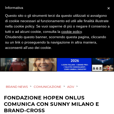
×
Informativa
EVENTI
Questo sito o gli strumenti terzi da questo utilizzati si avvalgono
di cookie necessari al funzionamento ed utili alle finalità illustrate
MOBILE
nella cookie policy. Se vuoi saperne di più o negare il consenso a
tutti o ad alcuni cookie, consulta la
cookie policy
.
PROMOZIONI
Chiudendo questo banner, scorrendo questa pagina, cliccando
su un link o proseguendo la navigazione in altra maniera,
acconsenti all’uso dei cookie.
PRODOTTI
PUNTI VENDITA
CSR
>
>
>
BRAND NEWS
COMUNICAZIONE
ADV
STRATEGIE
FONDAZIONE HOPEN ONLUS
COMUNICA CON SUNNY MILANO E
BRAND-CROSS