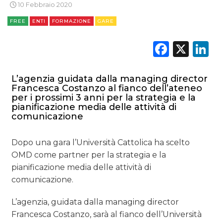
10 Febbraio 2020
TV
FREE
ENTI
FORMAZIONE
GARE
Faceb
X
L
L’agenzia guidata dalla managing director
DATI
Francesca Costanzo al fianco dell’ateneo
per i prossimi 3 anni per la strategia e la
pianificazione media delle attività di
RICERCHE
comunicazione
PREVISIONI/SCENARI
Dopo una gara l’Università Cattolica ha scelto
NORMATIVE
OMD come partner per la strategia e la
pianificazione media delle attività di
TREND
comunicazione.
CASE HISTORY
L’agenzia, guidata dalla managing director
Francesca Costanzo, sarà al fianco dell’Università