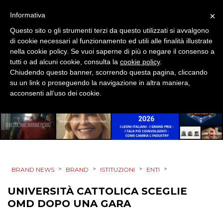
×
Informativa
PUNTI VENDITA
Questo sito o gli strumenti terzi da questo utilizzati si avvalgono
di cookie necessari al funzionamento ed utili alle finalità illustrate
CSR
nella cookie policy. Se vuoi saperne di più o negare il consenso a
tutti o ad alcuni cookie, consulta la
cookie policy
.
STRATEGIE
Chiudendo questo banner, scorrendo questa pagina, cliccando
su un link o proseguendo la navigazione in altra maniera,
acconsenti all’uso dei cookie.
CINEMA
DIGITALE
EDITORIA
>
>
>
>
BRAND NEWS
BRAND
ISTITUZIONI
ENTI
ESTERNA
UNIVERSITÀ CATTOLICA SCEGLIE
OMD DOPO UNA GARA
RADIO / AUDIO