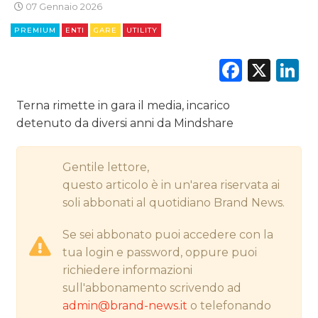
07 Gennaio 2026
CINEMA
PREMIUM
ENTI
GARE
UTILITY
DIGITALE
Faceb
X
L
EDITORIA
Terna rimette in gara il media, incarico
detenuto da diversi anni da Mindshare
ESTERNA
RADIO / AUDIO
Gentile lettore,
questo articolo è in un'area riservata ai
TV
soli abbonati al quotidiano Brand News.
Se sei abbonato puoi accedere con la
tua login e password, oppure puoi
richiedere informazioni
sull'abbonamento scrivendo ad
DATI
admin@brand-news.it
o telefonando