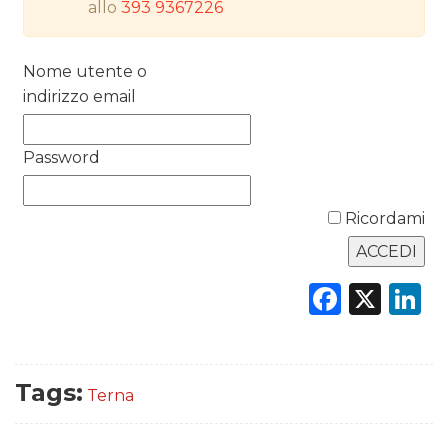
allo
393 9367226
RICERCHE
PREVISIONI/SCENARI
Nome utente o
indirizzo email
NORMATIVE
Password
TREND
CASE HISTORY
Ricordami
OPINIONI
Faceb
X
L
Tags:
Terna