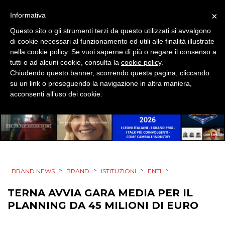
DESIGN
×
Informativa
EVENTI
Questo sito o gli strumenti terzi da questo utilizzati si avvalgono
di cookie necessari al funzionamento ed utili alle finalità illustrate
MOBILE
nella cookie policy. Se vuoi saperne di più o negare il consenso a
tutti o ad alcuni cookie, consulta la
cookie policy
.
Chiudendo questo banner, scorrendo questa pagina, cliccando
PROMOZIONI
su un link o proseguendo la navigazione in altra maniera,
acconsenti all’uso dei cookie.
PRODOTTI
PUNTI VENDITA
>
>
>
>
BRAND NEWS
BRAND
ISTITUZIONI
ENTI
CSR
TERNA AVVIA GARA MEDIA PER IL
STRATEGIE
PLANNING DA 45 MILIONI DI EURO