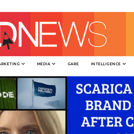
DIRECT
SPONSOR
DESIGN
EVENTI
MOBILE
ARKETING
MEDIA
GARE
INTELLIGENCE
PROMOZIONI
PRODOTTI
PUNTI VENDITA
CSR