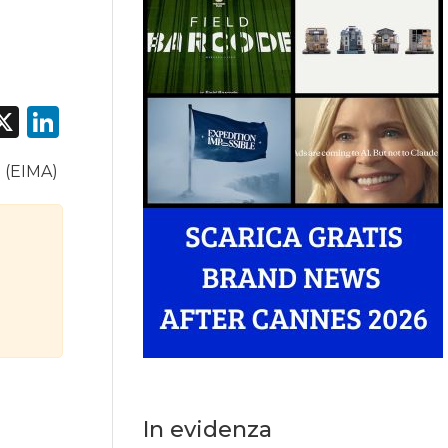
acebook
X
LinkedIn
e (EIMA)
In evidenza