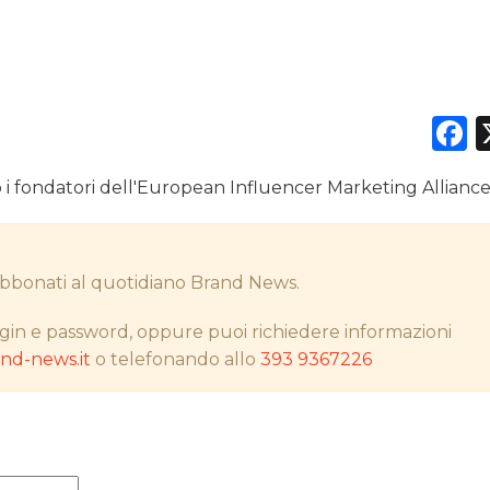
DATI
F
RICERCHE
o i fondatori dell'European Influencer Marketing Allianc
PREVISIONI/SCENARI
NORMATIVE
i abbonati al quotidiano Brand News.
TREND
gin e password, oppure puoi richiedere informazioni
CASE HISTORY
d-news.it
o telefonando allo
393 9367226
OPINIONI