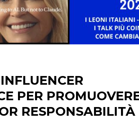
STRATEGIE
CINEMA
DIGITALE
EDITORIA
 INFLUENCER
ESTERNA
CE PER PROMUOVER
RADIO / AUDIO
OR RESPONSABILITÀ
TV