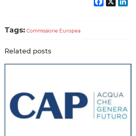
Faceb
X
L
Tags:
Commissione Europea
Related posts