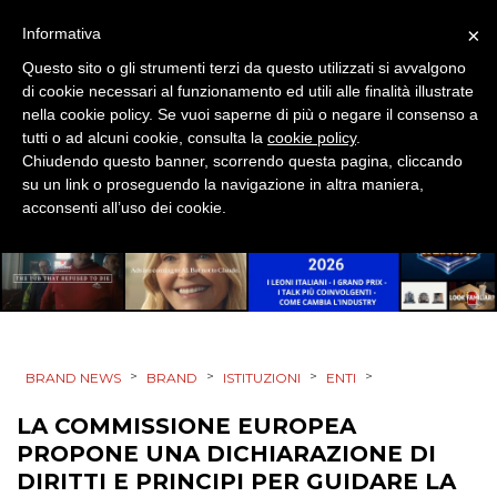
×
Informativa
Questo sito o gli strumenti terzi da questo utilizzati si avvalgono
di cookie necessari al funzionamento ed utili alle finalità illustrate
nella cookie policy. Se vuoi saperne di più o negare il consenso a
DATI
tutti o ad alcuni cookie, consulta la
cookie policy
.
Chiudendo questo banner, scorrendo questa pagina, cliccando
RICERCHE
su un link o proseguendo la navigazione in altra maniera,
acconsenti all’uso dei cookie.
PREVISIONI/SCENARI
NORMATIVE
TREND
>
>
>
>
BRAND NEWS
BRAND
ISTITUZIONI
ENTI
CASE HISTORY
LA COMMISSIONE EUROPEA
OPINIONI
PROPONE UNA DICHIARAZIONE DI
DIRITTI E PRINCIPI PER GUIDARE LA